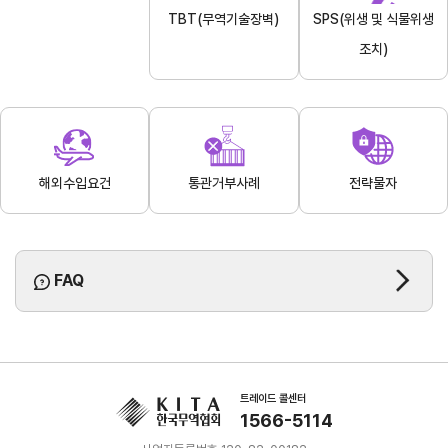
TBT(무역기술장벽)
SPS(위생 및 식물위생
연구·통계·관세
조치)
국제무
무역통
관세/
역통상
계
비관세
연구원
장벽
국내통계
연구원
관세
해외통계
소개
해외수입요건
통관거부사례
전략물자
비관세장벽
IMF
보고서
세계통계
FAQ
소부장산업
공급망센터
FAQ
통상뉴스
수입규제
트레이드 콜센터
1566-5114
지원·사업