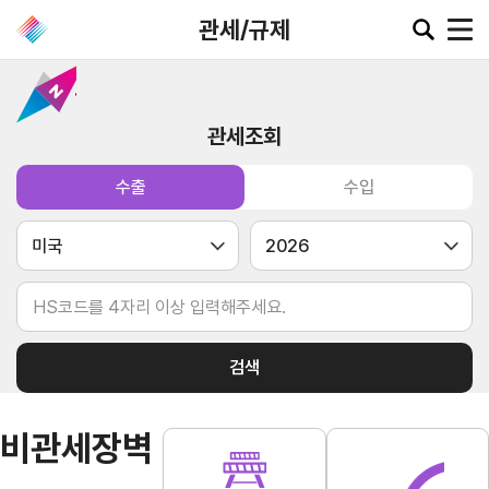
관세/규제
관세조회
공지·뉴스
수출
수입
협회소
무역동
환율/
KITA
식
향
원자재
TV
동향
공지사항
무역뉴스
환율종합
보도자료
뉴스레터
환율뉴스
포토뉴스
해외시장뉴스
원자재
검색
입찰공고
해외시장동향
시장
정보
유관기관소식
비관세장벽