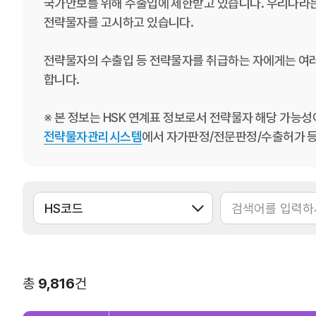
국가안보를 위해 수출입에 제한받고 있습니다. 우리나라
연구·통계·관세
전략물자를 고시하고 있습니다.
국제무역통상연구원
무역통계
전략물자의 수출입 등 전략물자를 취급하는 자에게는 여러
연구원 소개
국내통계
합니다.
보고서
해외통계
※ 본 정보는 HSK 연계표 정보로서 전략물자 해당 가능
소부장산업 공급망센터
IMF 세계통계
전략물자관리시스템
에서 자가판정/전문판정/수출허가 등
통상뉴스
수입규제
지원·사업
총
9,816
건
협회사업