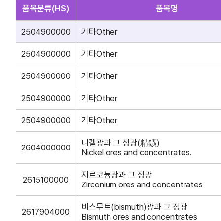
품목분류(HS)
품목명
사업신청
KITA멤버십
진행중인 사업
발급
2504900000
기타
Other
종료된 사업
혜택
2504900000
기타
Other
상시지원 사업
상담
포상
2504900000
기타
Other
2504900000
기타
Other
기업인여행카드 ABT
2504900000
기타
Other
니켈광과 그 정광(精鑛)
회의실 임대
2604000000
Nickel ores and concentrates.
지르코늄광과 그 정광
2615100000
Zirconium ores and concentrates
자문·상담
비스무트(bismuth)광과 그 정광
2617904000
Bismuth ores and concentrates