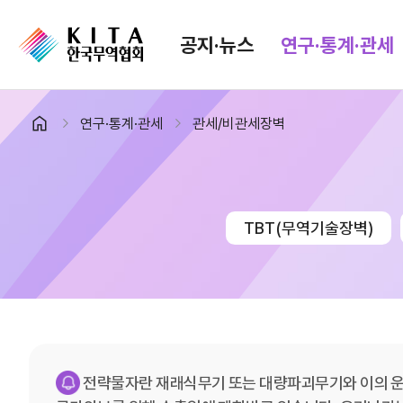
공지·뉴스
연구·통계·관세
연구·통계·관세
관세/비관세장벽
공지·뉴스
검색
협회소식
무역동향
공지사항
무역뉴스
TBT(무역기술장벽)
보도자료
뉴스레터
포토뉴스
해외시장뉴스
입찰공고
해외시장동향
유관기관소식
전략물자란 재래식무기 또는 대량파괴무기와 이의 운반