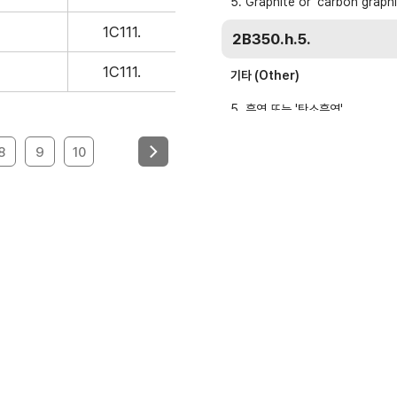
무역실무
건의
5. Graphite or 'carbon graphi
용어
규제애로 건
1C111.
2B350.h.5.
서식
1C111.
기타 (Other)
회계
5. 흑연 또는 '탄소흑연'
사례
5. Graphite or 'carbon graphi
무역실무 매뉴얼
8
9
10
2B350.i.5.
기타 (Other)
5. 흑연 또는 '탄소흑연'
5. Graphite or 'carbon graphi
경영공시
윤리경영
주요 의사결정기구
무역센터 윤리헌장
정관
협회윤리강령
출자법인