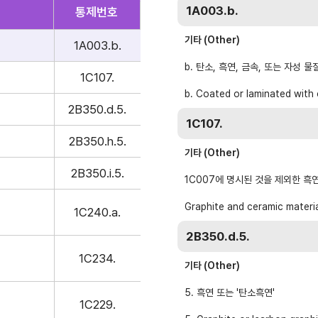
1A003.b.
통제번호
수출역량진단
tradeKore
입점
기타 (Other)
1A003.b.
바이어 발굴
AI 빅데이터 맞춤분석
b. 탄소, 흑연, 금속, 또는 자
1C107.
b. Coated or laminated with 
2B350.d.5.
수출입 물류포털
스타트업브
1C107.
2B350.h.5.
기타 (Other)
C
해외지부 현지지원·KITA POST
이노브랜치
2B350.i.5.
1C007에 명시된 것을 제외한 흑
Graphite and ceramic materia
1C240.a.
2B350.d.5.
1C234.
기타 (Other)
5. 흑연 또는 '탄소흑연'
1C229.