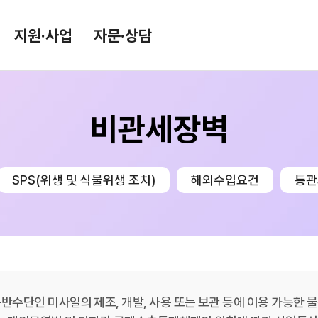
지원·사업
자문·상담
비관세장벽
환율/원자재 동향
KITA TV
환율종합
SPS(위생 및 식물위생 조치)
해외수입요건
통관
환율뉴스
원자재 시장 정보
수단인 미사일의 제조, 개발, 사용 또는 보관 등에 이용 가능한 