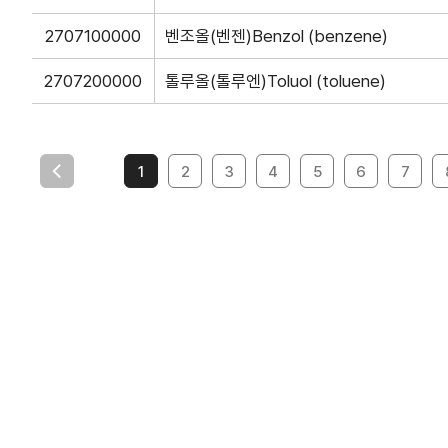
TradePro
컨설팅
TradePro's 초이스
무역현장컨설팅
2707100000
벤조올(벤젠)
Benzol (benzene)
1:1상담
FTA컨설팅
2707200000
톨루올(톨루엔)
Toluol (toluene)
오픈상담
AI 상담
전문가 채용
1
2
3
4
5
6
7
협회소개
홈
회장
인사말
역대회장