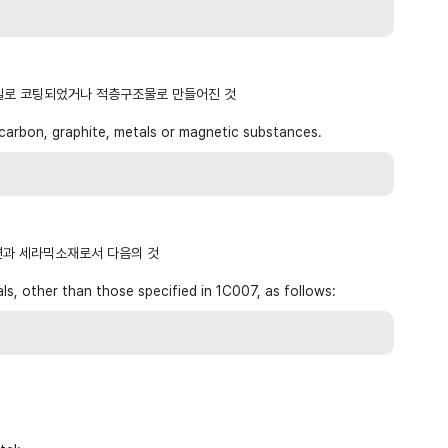
a
무역아카데미
e러닝
오프라인
성 물질로 코팅되었거나 적층구조물로 만들어진 것
자격시험
carbon, graphite, metals or magnetic substances.
취업연계
랜치
연과 세라믹소재로서 다음의 것
ls, other than those specified in 1C007, as follows: