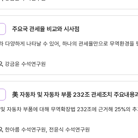
무역센터 현황
안전보건경영
안전보건 경영방침
안전보건 경영목표
주요국 관세율 비교와 시사점
라 다양하게 나타날 수 있어, 하나의 관세율만으로 무역환경을
사회공헌활동
활동소개
강금윤 수석연구원
CI규정/전용서체
CI
美 자동차 및 자동차 부품 232조 관세조치 주요내용
전용서체
및 자동차 부품에 대해 무역확장법 232조에 근거해 25%의 
한아름 수석연구원, 전윤식 수석연구원