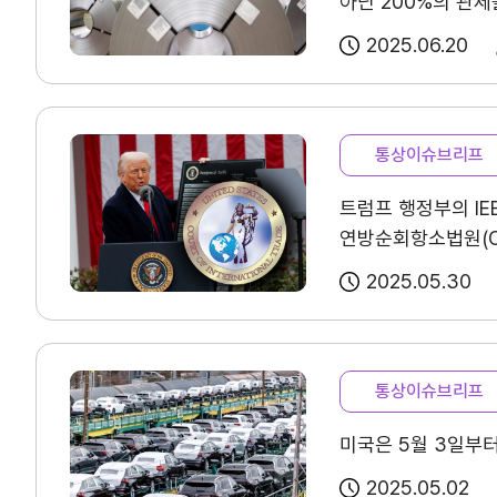
아닌 200%의 관
사업신청
KITA멤버십
2025.06.20
진행중인 사업
발급
종료된 사업
혜택
상시지원 사업
상담
통상이슈브리프
포상
트럼프 행정부의 IE
연방순회항소법원(C
기업인여행카드 ABT
정지를 명령하였다.
2025.05.30
회의실 임대
통상이슈브리프
자문·상담
미국은 5월 3일부
2025.05.02