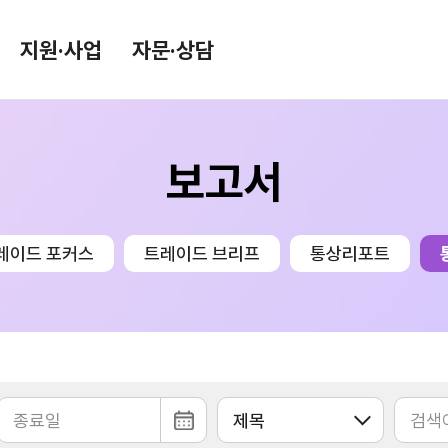
지원·사업
자문·상담
보고서
환율/원자재 동향
KITA TV
환율종합
레이드 포커스
트레이드 브리프
통상리포트
환율뉴스
원자재 시장 정보