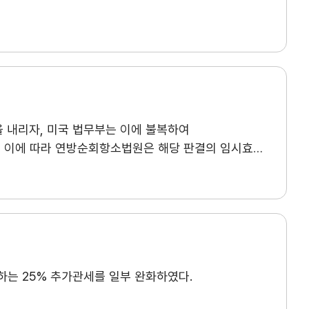
a
무역아카데미
e러닝
오프라인
자격시험
취업연계
랜치
을 내리자, 미국 법무부는 이에 불복하여
, 이에 따라 연방순회항소법원은 해당 판결의 임시효력
하는 25% 추가관세를 일부 완화하였다.