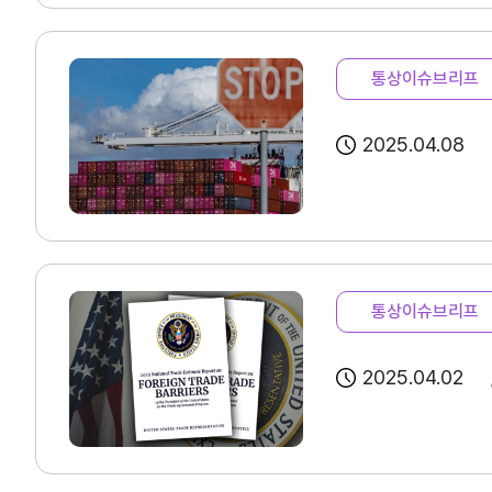
홈
KITA.net
서비스 신청내역
통상이슈브리프
자문/상담 내역
마이스크랩
2025.04.08
관심정보
기업전용
통상이슈브리프
회원사검색
기업정보관리
2025.04.02
회원사가입