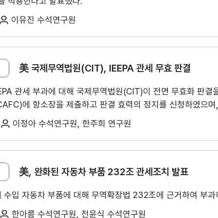
세를 적용한다고 발표했다.
수출역량진단
tradeKore
이유진 수석연구원
입점
바이어 발굴
AI 빅데이터 맞춤분석
美 국제무역법원(CIT), IEEPA 관세 무효 판결
수출입 물류포털
스타트업브
EPA 관세 부과에 대해 국제무역법원(CIT)이 전면 무효화 판결
AFC)에 항소장을 제출하고 판결 효력의 정지를 신청하였으며
C
해외지부 현지지원·KITA POST
이노브랜치
이정아 수석연구원, 한주희 연구원
美, 완화된 자동차 부품 232조 관세조치 발표
터 수입 자동차 부품에 대해 무역확장법 232조에 근거하여 부과
한아름 수석연구원, 전윤식 수석연구원