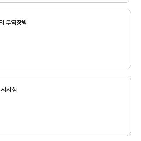
자사정보관리
회원정보관리
국의 무역장벽
및 시사점
회비납부 현황
회비납부