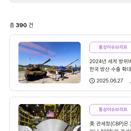
대륙
국가
연구·통계·관세
국제무역통상연구원
무역통계
총
390
건
연구원 소개
국내통계
보고서
해외통계
통상이슈브리프
소부장산업 공급망센터
IMF 세계통계
통상뉴스
2024년 세계 방
한국 방산 수출 확
수입규제
2025.06.27
지원·사업
통상이슈브리프
협회사업
美 관세청(CBP)은