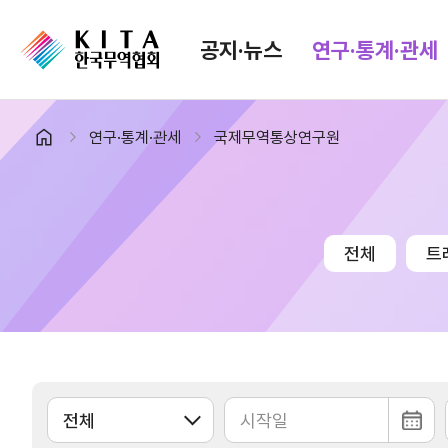
공지·뉴스
연구·통계·관세
연구·통계·관세
국제무역통상연구원
공지·뉴스
검색
협회소식
무역동향
공지사항
무역뉴스
전체
트
보도자료
뉴스레터
포토뉴스
해외시장뉴스
입찰공고
해외시장동향
유관기관소식