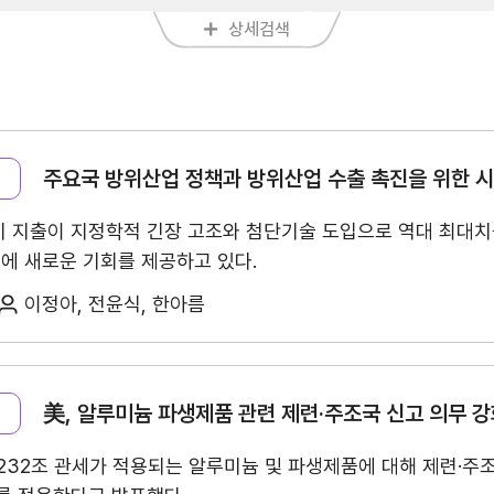
업종
품목
관세/비관세장벽
관세
비관세장벽
주요국 방위산업 정책과 방위산업 수출 촉진을 위한 
FAQ
위비 지출이 지정학적 긴장 고조와 첨단기술 도입으로 역대 최대치
대에 새로운 기회를 제공하고 있다.
이정아, 전윤식, 한아름
美, 알루미늄 파생제품 관련 제련·주조국 신고 의무 
지원/혜택
 232조 관세가 적용되는 알루미늄 및 파생제품에 대해 제련·주