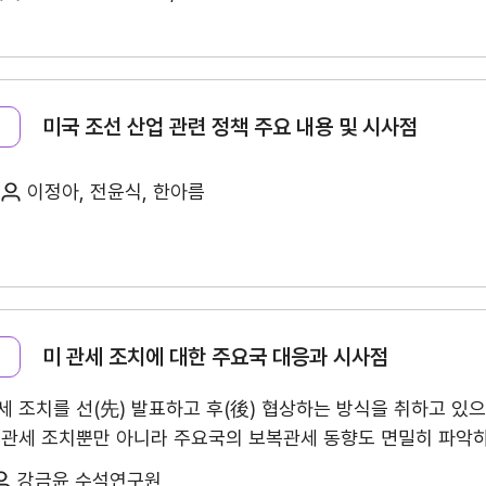
무역실무
건의
용어
규제애로 건
서식
회계
미국 조선 산업 관련 정책 주요 내용 및 시사점
사례
무역실무 매뉴얼
이정아, 전윤식, 한아름
경영공시
윤리경영
미 관세 조치에 대한 주요국 대응과 시사점
주요 의사결정기구
무역센터 윤리헌장
 조치를 선(先) 발표하고 후(後) 협상하는 방식을 취하고 있
정관
협회윤리강령
 관세 조치뿐만 아니라 주요국의 보복관세 동향도 면밀히 파악하
출자법인
강금윤 수석연구원