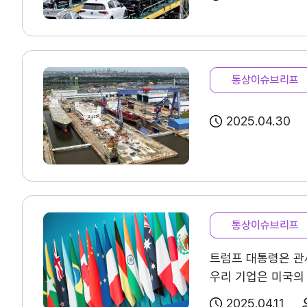
TradePro
컨설팅
TradePro's 초이스
무역현장컨설팅
1:1상담
FTA컨설팅
오픈상담
통상이슈브리프
AI 상담
전문가 채용
2025.04.30
협회소개
홈
회장
통상이슈브리프
인사말
트럼프 대통령은 관세
역대회장
우리 기업은 미국의
2025.04.11