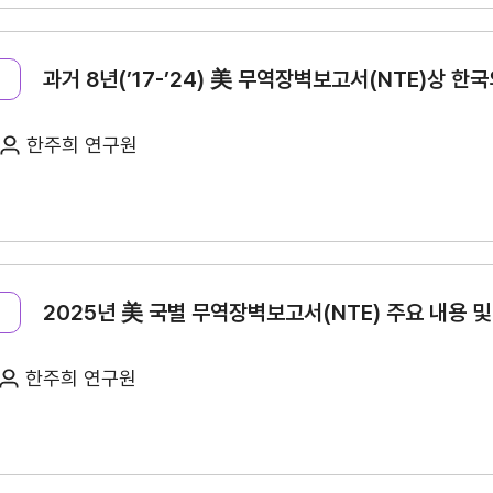
KITA멤버십
무역아카데미
과거 8년(’17-’24) 美 무역장벽보고서(NTE)상 한
한주희 연구원
2025년 美 국별 무역장벽보고서(NTE) 주요 내용 
무역업고유번호 발급
자사정보 조회 신청
한주희 연구원