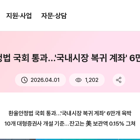
지원·사업
자문·상담
법 국회 통과…'국내시장 복귀 계좌' 6
환율/원자재 동향
KITA TV
환율종합
2026.04.01
1,202
환율뉴스
원자재 시장 정보
환율안정법 국회 통과…'국내시장 복귀 계좌' 6만개 육박
10개 대형증권사 개설 기준…잔고는 美 보관액 0.15% 그쳐