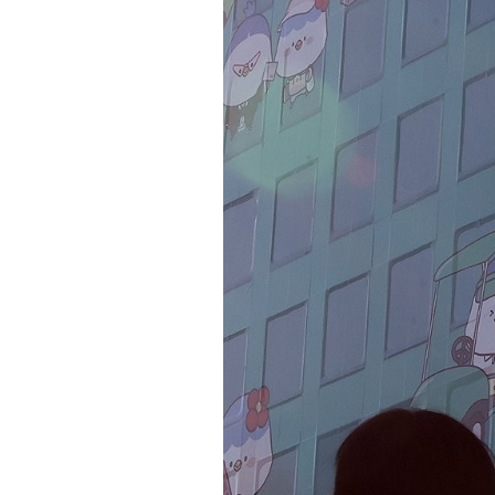
연구·통계·관세
국제무역통상연구원
무역통계
연구원 소개
국내통계
보고서
해외통계
소부장산업 공급망센터
IMF 세계통계
통상뉴스
수입규제
지원·사업
협회사업