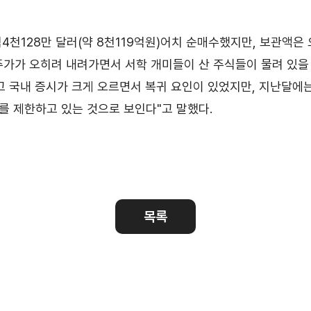
무역센터 현황
안전보건경영
안전보건 경영방침
억4천128만 달러(약 8천119억원)어치 순매수했지만, 보관액은
안전보건 경영목표
주가가 오히려 내려가면서 서학 개미들이 산 주식들이 물려 있을 
고 국내 증시가 크게 오르면서 복귀 요인이 있었지만, 지난달에는
사회공헌활동
를 제한하고 있는 것으로 보인다"고 말했다.
활동소개
CI규정/전용서체
CI
목록
전용서체