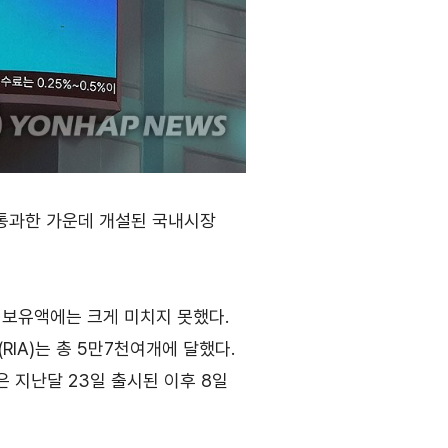
a
무역아카데미
e러닝
오프라인
자격시험
취업연계
랜치
를 통과한 가운데 개설된 국내시장
식 보유액에는 크게 미치지 못했다.
IA)는 총 5만7천여개에 달했다.
은 지난달 23일 출시된 이후 8일