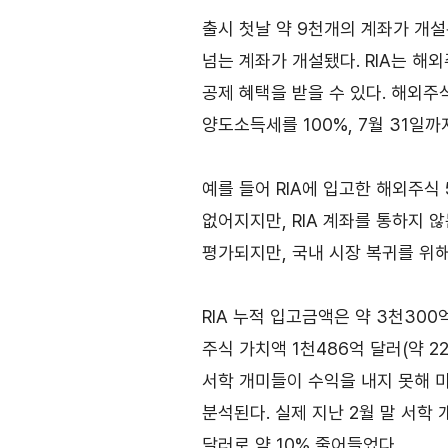
TradePro
컨설팅
출시 첫날 약 9천개의 계좌가 개
TradePro's 초이스
무역현장컨설팅
넘는 계좌가 개설됐다. RIA는 해
1:1상담
FTA컨설팅
공제 혜택을 받을 수 있다. 해외주
오픈상담
양도소득세를 100%, 7월 31일까
AI 상담
전문가 채용
예를 들어 RIA에 입고한 해외주식
없어지지만, RIA 계좌를 통하지 
평가되지만, 국내 시장 복귀를 위해
협회소개
RIA 누적 입고금액은 약 3천300
홈
회장
주식 가치액 1천486억 달러(약 2
인사말
서학 개미들이 수익을 내지 못해 
역대회장
분석된다. 실제 지난 2월 말 서학 
달러로 약 10% 줄어들었다.