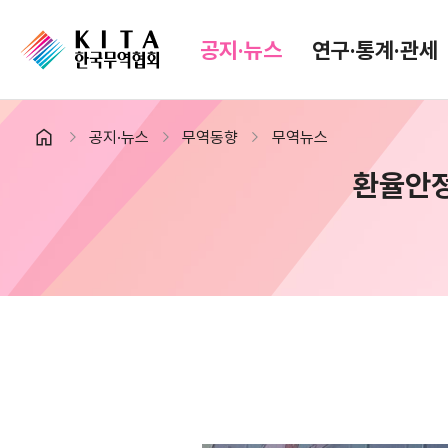
공지·뉴스
연구·통계·관세
공지·뉴스
무역동향
무역뉴스
공지·뉴스
검색
환율안정
협회소식
무역동향
공지사항
무역뉴스
보도자료
뉴스레터
포토뉴스
해외시장뉴스
입찰공고
해외시장동향
유관기관소식