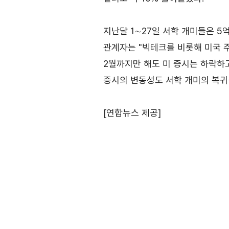
연혁
지난달 1∼27일 서학 개미들은 5
조직소개
관계자는 "빅테크를 비롯해 미국 
2월까지만 해도 미 증시는 하락하
사업전략/추진과제
증시의 변동성도 서학 개미의 복귀
[연합뉴스 제공]
마이페이지