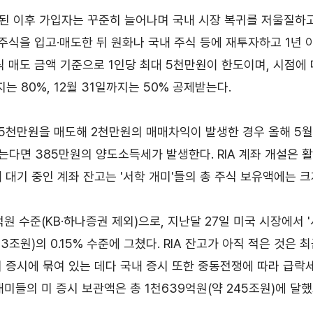
무역실무
건의
설된 이후 가입자는 꾸준히 늘어나며 국내 시장 복귀를 저울질하고
용어
규제애로 건
외주식을 입고·매도한 뒤 원화나 국내 주식 등에 재투자하고 1년
서식
식 매도 금액 기준으로 1인당 최대 5천만원이 한도이며, 시점에 
회계
지는 80%, 12월 31일까지는 50% 공제받는다.
사례
무역실무 매뉴얼
 5천만원을 매도해 2천만원의 매매차익이 발생한 경우 올해 5월
않는다면 385만원의 양도소득세가 발생한다. RIA 계좌 개설은
 대기 중인 계좌 잔고는 '서학 개미'들의 총 주식 보유액에는 크
억원 수준(KB·하나증권 제외)으로, 지난달 27일 미국 시장에서 
경영공시
윤리경영
23조원)의 0.15% 수준에 그쳤다. RIA 잔고가 아직 적은 것은
주요 의사결정기구
무역센터 윤리헌장
미 증시에 묶여 있는 데다 국내 증시 또한 중동전쟁에 따라 급락
정관
협회윤리강령
개미들의 미 증시 보관액은 총 1천639억원(약 245조원)에 달했
출자법인