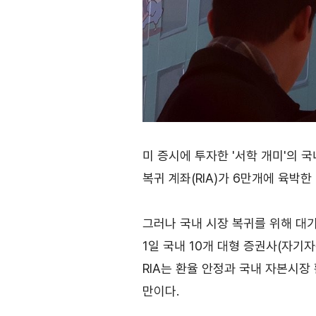
사업신청
KITA멤버십
진행중인 사업
발급
종료된 사업
혜택
상시지원 사업
상담
포상
미 증시에 투자한 '서학 개미'의 
기업인여행카드 ABT
복귀 계좌(RIA)가 6만개에 육박한
회의실 임대
그러나 국내 시장 복귀를 위해 대기
1일 국내 10개 대형 증권사(자기
RIA는 환율 안정과 국내 자본시장
자문·상담
만이다.