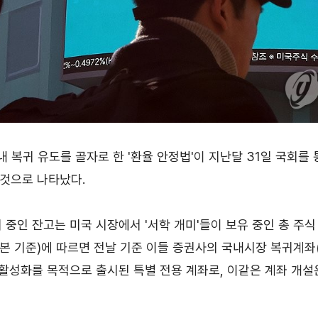
수출역량진단
tradeKore
입점
바이어 발굴
AI 빅데이터 맞춤분석
수출입 물류포털
스타트업브
국내 복귀 유도를 골자로 한 '환율 안정법'이 지난달 31일 국회
C
해외지부 현지지원·KITA POST
이노브랜치
 것으로 나타났다.
 중인 잔고는 미국 시장에서 '서학 개미'들이 보유 중인 총 주
자본 기준)에 따르면 전날 기준 이들 증권사의 국내시장 복귀계좌(R
 활성화를 목적으로 출시된 특별 전용 계좌로, 이같은 계좌 개설