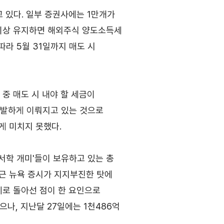
고객센터
 있다. 일부 증권사에는 1만개가
의
Q&A
 이상 유지하면 해외주식 양도소득세
자주묻는 질문
따라 5월 31일까지 매도 시
 중 매도 시 내야 할 세금이
 활발하게 이뤄지고 있는 것으로
게 미치지 못했다.
'서학 개미'들이 보유하고 있는 총
채용
찾아오시는 길
 최근 뉴욕 증시가 지지부진한 탓에
인재상
세로 돌아선 점이 한 요인으로
채용절차
으나, 지난달 27일에는 1천486억
직원채용FAQ