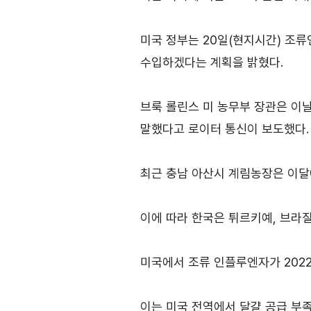
사업신청
KITA멤버십
진행중인 사업
발급
미국 정부는 20일(현지시간) 조
종료된 사업
혜택
수입하겠다는 계획을 밝혔다.
상시지원 사업
상담
브룩 롤린스 미 농무부 장관은 이
포상
말했다고 로이터 통신이 보도했다.
기업인여행카드 ABT
최근 충남 아산시 계림농장은 이달에
회의실 임대
이에 따라 한국은 튀르키예, 브라질
미국에서 조류 인플루엔자가 2022
자문·상담
이는 미국 전역에서 달걀 공급 부족