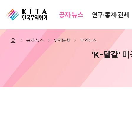
공지·뉴스
연구·통계·관세
공지·뉴스
무역동향
무역뉴스
공지·뉴스
검색
'K-달걀'
협회소식
무역동향
공지사항
무역뉴스
보도자료
뉴스레터
포토뉴스
해외시장뉴스
입찰공고
해외시장동향
유관기관소식