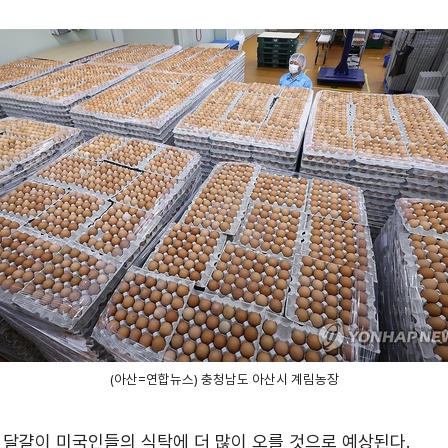
관세/비관세장벽
관세
비관세장벽
FAQ
(아산=연합뉴스) 충청남도 아산시 계림농장
지원/혜택
 달걀이 미국인들의 식탁에 더 많이 오를 것으로 예상된다.