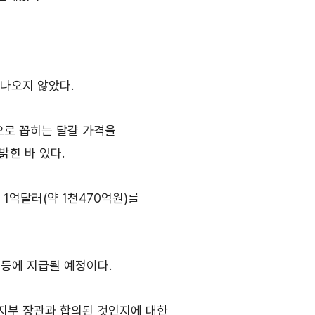
고객센터
의
Q&A
자주묻는 질문
 나오지 않았다.
으로 꼽히는 달걀 가격을
밝힌 바 있다.
1억달러(약 1천470억원)를
채용
찾아오시는 길
인재상
 등에 지급될 예정이다.
채용절차
직원채용FAQ
지부 장관과 합의된 것인지에 대한