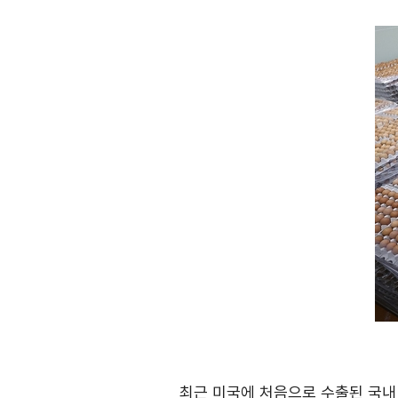
연구·통계·관세
국제무역통상연구원
무역통계
연구원 소개
국내통계
보고서
해외통계
소부장산업 공급망센터
IMF 세계통계
통상뉴스
수입규제
지원·사업
협회사업
최근 미국에 처음으로 수출된 국내