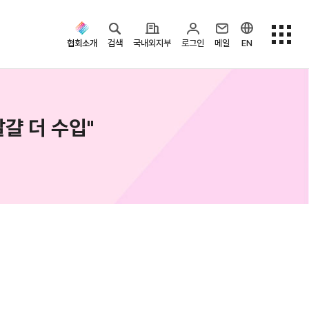
협회소개
검색
국내외지부
로그인
메일
EN
걀 더 수입"
검색옵션