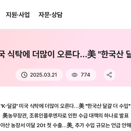
지원·사업
자문·상담
 미국 식탁에 더많이 오른다…美 "한국산 달
환율/원자재 동향
KITA TV
환율종합
2025.03.21
774
환율뉴스
원자재 시장 정보
'K-달걀' 미국 식탁에 더많이 오른다…美 "한국산 달걀 더 수입"
美농무장관, 조류인플루엔자로 인한 수급 대책의 하나로 발표
아산 농장서 이달 20t 첫 수출…美, 추가 수입 규모는 언급 안해