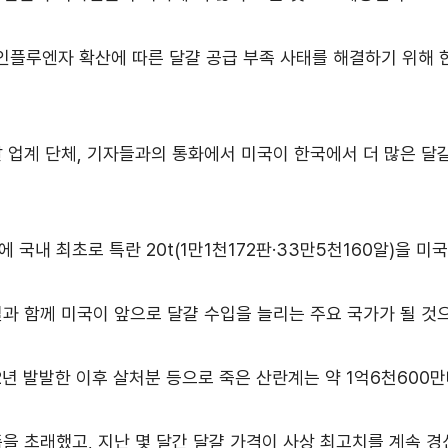
수출역량진단
tradeKore
입점
류인플루엔자 확산에 따른 달걀 공급 부족 사태를 해결하기 위해 
바이어 발굴
AI 빅데이터 맞춤분석
날 업계 단체, 기자들과의 통화에서 미국이 한국에서 더 많은 
수출입 물류포털
스타트업브
C
해외지부 현지지원·KITA POST
이노브랜치
 국내 최초로 특란 20t(1만1천172판·33만5천160알)을 미
과 함께 미국이 앞으로 달걀 수입을 늘리는 주요 국가가 될 것
년 발발한 이후 살처분 등으로 죽은 산란계는 약 1억6천600
을 초래했고, 지난 몇 달간 달걀 가격이 사상 최고치를 계속 경