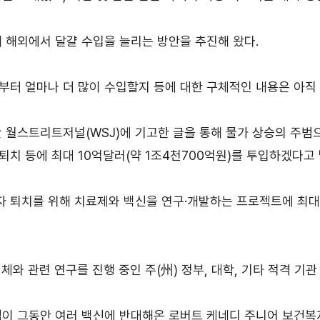
무역실무
건의
용어
규제애로 건
 해외에서 달걀 수입을 늘리는 방안을 추진해 왔다.
서식
회계
부터 얼마나 더 많이 수입할지 등에 대한 구체적인 내용은 아직
사례
무역실무 매뉴얼
간 월스트리트저널(WSJ)에 기고한 글을 통해 물가 상승의 주범
치 등에 최대 10억달러(약 1조4천700억원)를 투입하겠다고 
 퇴치를 위해 치료제와 백신을 연구·개발하는 프로젝트에 최대 
경영공시
윤리경영
주요 의사결정기구
무역센터 윤리헌장
체와 관련 연구를 진행 중인 주(州) 정부, 대학, 기타 적격 기관
정관
협회윤리강령
출자법인
책이 그동안 여러 백신에 반대해온 로버트 케네디 주니어 보건복