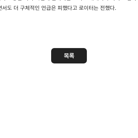
무역센터 현황
안전보건경영
면서도 더 구체적인 언급은 피했다고 로이터는 전했다.
안전보건 경영방침
안전보건 경영목표
사회공헌활동
목록
활동소개
CI규정/전용서체
CI
전용서체