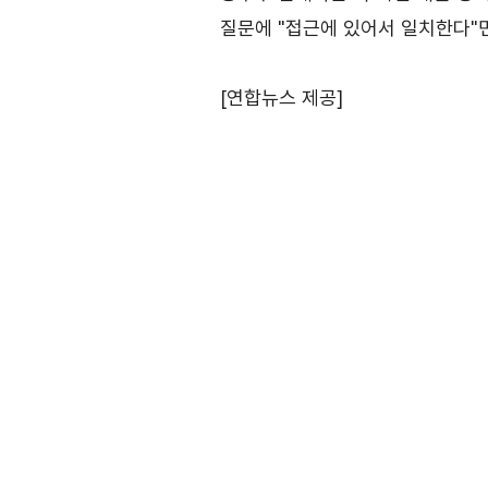
연혁
질문에 "접근에 있어서 일치한다"
조직소개
[연합뉴스 제공]
사업전략/추진과제
마이페이지