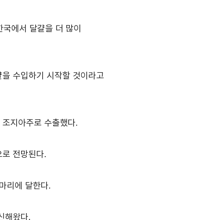
a
무역아카데미
e러닝
한국에서 달걀을 더 많이
오프라인
자격시험
달걀을 수입하기 시작할 것이라고
취업연계
랜치
국 조지아주로 수출했다.
으로 전망된다.
만마리에 달한다.
신해왔다.