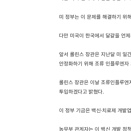
TradePro
컨설팅
TradePro's 초이스
무역현장컨설팅
미 정부는 이 문제를 해결하기 위해
1:1상담
FTA컨설팅
오픈상담
다만 미국이 한국에서 달걀을 언제
AI 상담
전문가 채용
앞서 롤린스 장관은 지난달 미 일
안정화하기 위해 조류 인플루엔자 퇴
협회소개
롤린스 장관은 이날 조류인플루엔자
투입하겠다고 밝혔다.
홈
회장
인사말
이 정부 기금은 백신·치료제 개발업
역대회장
농무부 관계자는 이 백신 개발 정