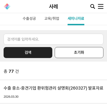
사례
수출성공
교육/취업
세미나자료
공지·뉴스
협회소
무역동
환율/
KITA
식
향
원자재
TV
검색
초기화
동향
공지사항
무역뉴스
환율종합
보도자료
뉴스레터
총
77
건
환율뉴스
포토뉴스
해외시장뉴스
원자재
입찰공고
해외시장동향
시장
수출 중소·중견기업 환위험관리 설명회(260327) 발표자료
정보
유관기관소식
2026.03.30