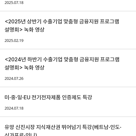
2025.07.18
지원/혜택
<2025년 상반기 수출기업 맞춤형 금융지원 프로그램
협회사업
교육/취업
설명회> 녹화 영상
KITA
수출역
trade
사업신
무역아
멤버십
량진단
Korea
2025.02.19
청
카데미
발급
입점
진행중인
<2024년 하반기 수출기업 맞춤형 금융지원 프로그램
e러닝
사업
AI
혜택
바이어
설명회> 녹화 영상
빅데이
오프라인
발굴
종료된
터
상담
사업
2024.07.26
자격시험
맞춤분
포상
석
상시지원
취업연계
스타트
사업
미·중·일·EU 전기전자제품 인증제도 특강
업브랜
치
기업인
수출입
2024.07.18
여행카
물류포
드
털
이노브
ABTC
유망 신진시장 지식재산권 뛰어넘기 특강(베트남·인도·
랜치
싱가포르·인니)