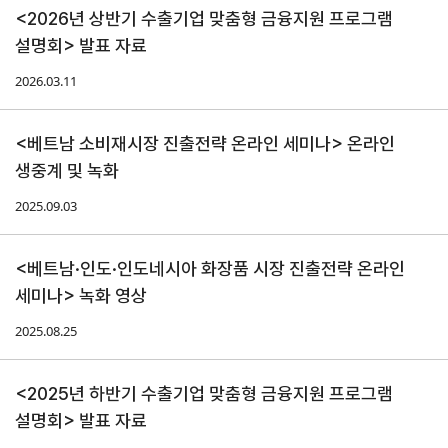
<2026년 상반기 수출기업 맞춤형 금융지원 프로그램
연구·통계·관세
설명회> 발표 자료
2026.03.11
국제무
무역통
관세/
역통상
계
비관세
연구원
장벽
국내통계
<베트남 소비재시장 진출전략 온라인 세미나> 온라인
연구원
관세
생중계 및 녹화
해외통계
소개
비관세장벽
2025.09.03
IMF
보고서
세계통계
FAQ
소부장산업
공급망센터
<베트남·인도·인도네시아 화장품 시장 진출전략 온라인
세미나> 녹화 영상
통상뉴스
2025.08.25
수입규제
<2025년 하반기 수출기업 맞춤형 금융지원 프로그램
설명회> 발표 자료
지원·사업