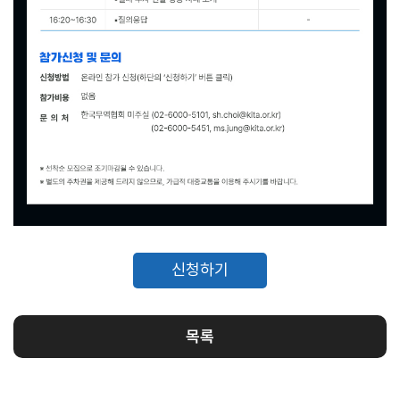
지원/혜택
협회사업
교육/취업
KITA
수출역
trade
사업신
무역아
멤버십
량진단
Korea
청
카데미
발급
입점
진행중인
e러닝
사업
AI
혜택
바이어
빅데이
오프라인
발굴
종료된
터
상담
사업
자격시험
맞춤분
포상
석
상시지원
취업연계
신청하기
스타트
사업
업브랜
치
기업인
수출입
여행카
물류포
목록
드
털
이노브
ABTC
랜치