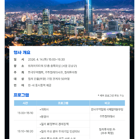
연구·통계·관세
국제무
무역통
관세/
역통상
계
비관세
연구원
장벽
국내통계
연구원
관세
해외통계
소개
비관세장벽
IMF
보고서
세계통계
FAQ
소부장산업
공급망센터
통상뉴스
수입규제
지원·사업