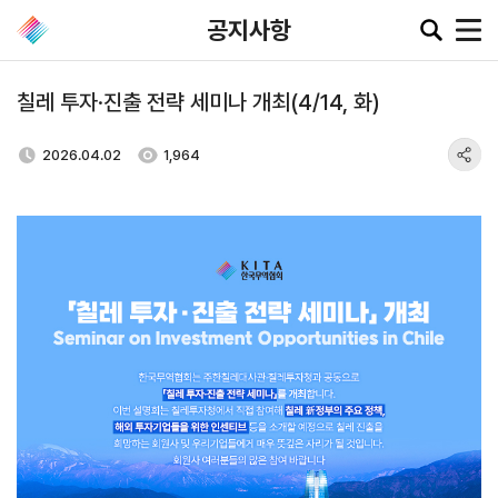
공지사항
칠레 투자·진출 전략 세미나 개최(4/14, 화)
공지·뉴스
2026.04.02
1,964
협회소
무역동
환율/
KITA
식
향
원자재
TV
동향
공지사항
무역뉴스
환율종합
보도자료
뉴스레터
환율뉴스
포토뉴스
해외시장뉴스
원자재
입찰공고
해외시장동향
시장
정보
유관기관소식