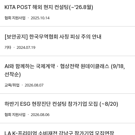
KITA POST 해외 현지 컨설팅(~'26.8월)
연구·통계·관세
2025.10.14
협회 지원사업
국제무
무역통
관세/
역통상
계
비관세
[보안공지] 한국무역협회 사칭 피싱 주의 안내
연구원
장벽
국내통계
2024.07.19
기타
연구원
관세
해외통계
소개
비관세장벽
IMF
보고서
AI와 함께하는 국제계약ㆍ협상전략 원데이클래스 (9/18,
세계통계
FAQ
선착순)
소부장산업
공급망센터
2026.08.07
교육/취업
통상뉴스
수입규제
하반기 ESG 현장진단 컨설팅 참가기업 모집 (~8/20)
2026.08.06
협회 지원사업
지원·사업
LA K-프리미엄 소비재전 강남구 참가기업 모집연장