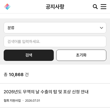
공지사항
공지·뉴스
협회소
무역동
환율/
KITA
식
향
원자재
TV
대륙
국가
검색
초기화
동향
공지사항
무역뉴스
환율종합
업종
품목
보도자료
뉴스레터
환율뉴스
총
10,868
건
포토뉴스
해외시장뉴스
원자재
입찰공고
해외시장동향
시장
정보
2026년도 무역의 날 수출의 탑 및 포상 신청 안내
유관기관소식
2026.07.01
협회 지원사업