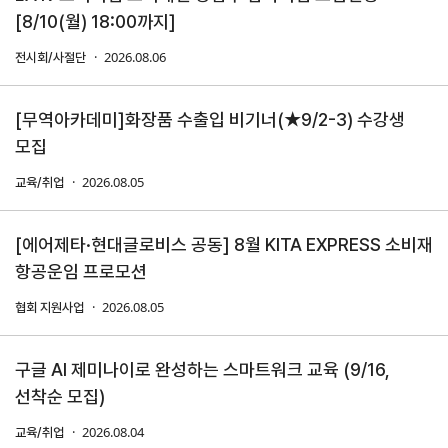
[8/10(월) 18:00까지]
지원/혜택
2026.08.06
전시회/사절단
협회사업
교육/취업
KITA
수출역
trade
[무역아카데미]화장품 수출입 비기너(★9/2-3) 수강생
사업신
무역아
멤버십
량진단
Korea
모집
청
카데미
발급
입점
진행중인
2026.08.05
교육/취업
e러닝
사업
AI
혜택
바이어
빅데이
오프라인
발굴
종료된
터
[에어제타·현대글로비스 공동] 8월 KITA EXPRESS 소비재
상담
사업
자격시험
맞춤분
항공운임 프로모션
포상
석
상시지원
취업연계
스타트
사업
2026.08.05
협회 지원사업
업브랜
치
기업인
수출입
구글 AI 제미나이로 완성하는 스마트워크 교육 (9/16,
여행카
물류포
드
털
선착순 모집)
이노브
ABTC
2026.08.04
랜치
교육/취업