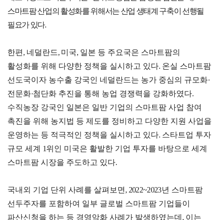
해외지
스마트팜 산업의 활성화를 위해서는 산업 생태계 구축이 선행될
회의실
부
필요가 있다
.
임대
현지지
원
·KITA
한편
,
네덜란드
,
미국
,
일본 등 주요국은 스마트팜의
POST
활성화를 위해 다양한 정책을 실시하고 있다
.
온실 스마트팜
선도국이자 농수출 강국인 네덜란드는 농가 중심의 규모화
·
전문화
·
첨단화 추진을 통해 농업 경쟁력을 강화하였다
.
수직농장 강국인 일본은 일반 기업의 스마트팜 사업 참여
자문·상담
촉진을 위해 농지법 등 제도를 정비하고 다양한 지원 사업을
Trade
컨설팅
무역실
건의
고객센
운영하는 등 적극적인 정책을 실시하고 있다
.
스타트업 투자
Pro
무
터
규모 세계
1
위인 미국은 활발한 기업 투자를 바탕으로 세계
규제애로
무역현장컨설팅
건의
TradePro's
용어
Q&A
스마트팜 시장을 주도하고 있다
.
초이스
FTA컨설팅
서식
자주묻는
1:1상담
질문
국내외 기업 단위 사례를 살펴보면
, 2022~2023
년 스마트팜
회계
오픈상담
선두주자를 포함하여 일부 글로벌 스마트팜 기업들이
사례
파산신청을 하는 등 경영악화 사례가 발생하였는데
,
이는
AI