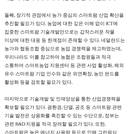
소개
안전보건
경영방침
둘째
,
장기적 관점에서 농가 중심의 스마트팜 산업 확산을
사업
추진할 필요가 있다
.
농업에 대한 깊은 이해 없이
안전보건
ICT
에
전략/
경영목표
집중한 스마트팜 기술개발만으로는 갑작스러운 작물
추진
과제
이상에 대한 대응 등 한계점이 존재할 수 있다
.
네덜란드는
농가와 협동조합 중심으로 농업 경쟁력을 제고하였는데
,
사회
공헌
우리나라도 이를 참고하여 농협은 조합원들과 적극
활동
소통하여 스마트농업 지원센터 등 관련 사업 활성화
,
해외
활동소개
유수 스마트팜 기업 인수와 같은 외연확장
,
농민 펀드를
활성화 등을 검토할 필요가 있다
.
CI규
마지막으로 기술개발 및 인재양성을 통한 산업경쟁력을
정/
전용
확보할 필요가 있다
.
광환경
,
단열
,
공조 등 스마트팜 관련
서체
기술 발전은 상용화를 촉진할 수 있는 수단으로
,
정부는
CI
관련
R&D
지원을 적극 장려할 필요가 있다
.
또한
,
전용서체
스마트팜은 높은 에너지 사용량 등으로 인해 그린워싱