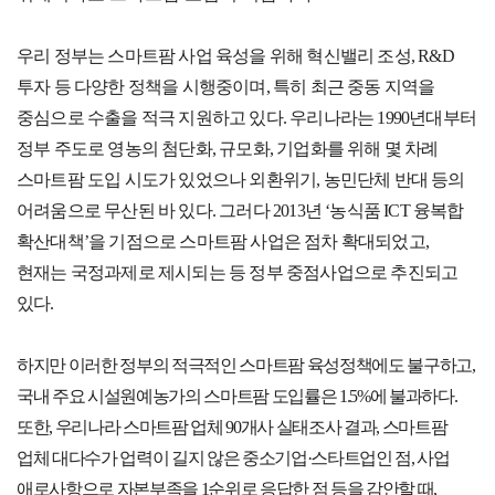
우리 정부는 스마트팜 사업 육성을 위해 혁신밸리 조성
지원/혜택
, R&D
협회사업
교육/취업
투자 등 다양한 정책을 시행중이며
,
특히 최근 중동 지역을
중심으로 수출을 적극 지원하고 있다
.
우리나라는
1990
년대부터
KITA
수출역
trade
사업신
무역아
멤버십
량진단
Korea
정부 주도로 영농의 첨단화
,
규모화
,
기업화를 위해 몇 차례
청
카데미
스마트팜 도입 시도가 있었으나 외환위기
,
농민단체 반대 등의
발급
입점
진행중인
어려움으로 무산된 바 있다
.
그러다
2013
년
‘
농식품
ICT
융복합
e러닝
사업
AI
혜택
바이어
확산대책
’
을 기점으로 스마트팜 사업은 점차 확대되었고
,
빅데이
오프라인
발굴
종료된
터
상담
현재는 국정과제로 제시되는 등 정부 중점사업으로 추진되고
사업
자격시험
맞춤분
있다
.
포상
석
상시지원
취업연계
스타트
사업
업브랜
하지만 이러한 정부의 적극적인 스마트팜 육성정책에도 불구하고
,
치
기업인
수출입
국내 주요 시설원예농가의 스마트팜 도입률은
1.5%
에 불과하다
.
여행카
물류포
또한
,
우리나라 스마트팜 업체
90
개사 실태조사 결과
,
스마트팜
드
털
이노브
ABTC
업체 대다수가 업력이 길지 않은 중소기업
·
스타트업인 점
,
사업
랜치
애로사항으로 자본부족을
1
순위로 응답한 점 등을 감안할 때
,