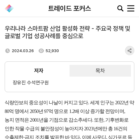
트레이드 포커스
우리나라 스마트팜 산업 활성화 전략 - 주요국 정책 및
글로벌 기업 성공사례를 중심으로
공지·뉴스
2024.03.26
52,930
협회소
무역동
환율/
KITA
식
향
원자재
TV
저자
목차
동향
공지사항
무역뉴스
환율종합
장유진 수석연구원
보도자료
뉴스레터
환율뉴스
포토뉴스
해외시장뉴스
식량안보의 중요성이 나날이 커지고 있다
원자재
.
세계 인구는
2022
년 약
입찰공고
해외시장동향
시장
80
억 명에서
2050
년
97
억 명으로
1.2
배 이상 증가할 전망이며
,
정보
유관기관소식
농지 면적은
2001
년을 기점으로 감소추세다
.
또한
,
기후변화로
인한 작물 수급의 불안정성이 높아지자
2023
년에만 총
16
건의
수출제한
·
금지 조치를 발표한 바 있다
.
이에 사우디
,
싱가포르 등