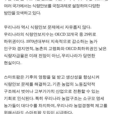
여러 국가에서는 식량안보를 국정과제로 설정하여 다양한
연구·통계·관세
방안을 모색하고 있다
.
국제무
무역통
관세/
우리나라 역시 식량안보 문제에서 자유롭지 않다
역통상
계
비관세
.
연구원
장벽
우리나라의 식량안보지수는
OECD 32
개국 중
29
위로
국내통계
연구원
관세
하위권이다
. 1970
년대부터 지속적으로 감소하는 농가
해외통계
소개
인구와 경지면적
,
농촌의 고령화와
OECD
최하위권인 낮은
비관세장벽
IMF
보고서
식량자급율은 미래 전망이 아닌
,
우리나라가 당면한
세계통계
FAQ
소부장산업
현실이다
.
공급망센터
통상뉴스
스마트팜은 기후의 영향을 덜 받고 생산성을 향상시켜
식량안보 문제를 해결하고
,
기존 농업의 노동집약적
수입규제
구조에서 벗어나 고부가가치 산업으로 전환할 수 있는
기회로 인식된다
.
특히 우리나라 농업구조는 소규모 영세
농가들이 대다수를 차지하여
,
우리나라 농업경쟁력 제고를
지원·사업
위해서라도 스마트팜 도입이 시급하다
.