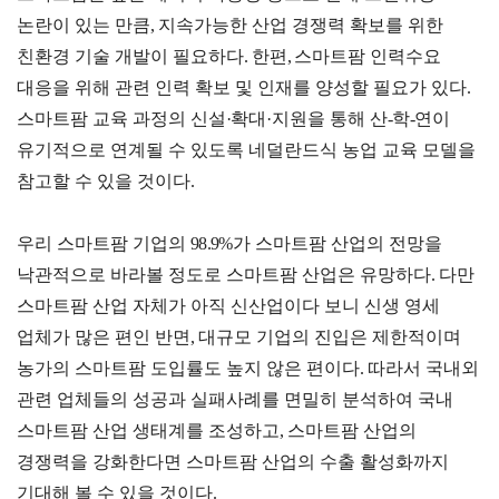
논란이 있는 만큼
,
지속가능한 산업 경쟁력 확보를 위한
친환경 기술 개발이 필요하다
.
한편
,
스마트팜 인력수요
대응을 위해 관련 인력 확보 및 인재를 양성할 필요가 있다
.
마이페이지
스마트팜 교육 과정의 신설
·
확대
·
지원을 통해 산
-
학
-
연이
유기적으로 연계될 수 있도록 네덜란드식 농업 교육 모델을
홈
KITA
KITA
무역
자사
회원
참고할 수 있을 것이다
.
.net
멤버
아카
정보
정보
십
데미
관리
관리
서비스
우리 스마트팜 기업의
98.9%
가 스마트팜 산업의 전망을
신청내역
낙관적으로 바라볼 정도로 스마트팜 산업은 유망하다
.
다만
자문/
상담
스마트팜 산업 자체가 아직 신산업이다 보니 신생 영세
내역
업체가 많은 편인 반면
,
대규모 기업의 진입은 제한적이며
마이스크랩
농가의 스마트팜 도입률도 높지 않은 편이다
.
따라서 국내외
관련 업체들의 성공과 실패사례를 면밀히 분석하여 국내
관심정보
스마트팜 산업 생태계를 조성하고
,
스마트팜 산업의
경쟁력을 강화한다면 스마트팜 산업의 수출 활성화까지
기대해 볼 수 있을 것이다
.