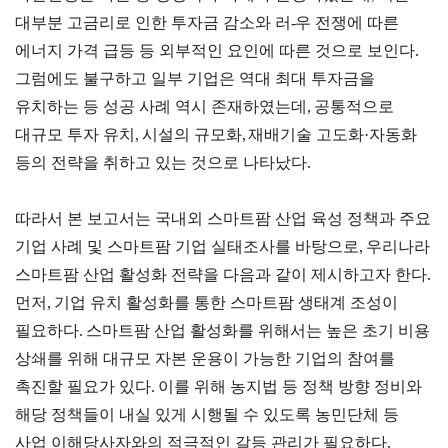
무역실무
상담
대부분 고금리로 인한 투자금 감소와 러
-
우 전쟁에 따른
매뉴얼
전문가
에너지 가격 급등 등 외부적인 요인에 따른 것으로 보인다
.
채용
그럼에도 불구하고 일부 기업은 역대 최대 투자금을
유치하는 등 성공 사례 역시 존재하였는데
,
공통적으로
대규모 투자 유치
,
시설의 규모화
,
재배기술 고도화
·
자동화
등의 전략을 취하고 있는 것으로 나타났다
.
협회소개
따라서 본 보고서는 국내외 스마트팜 산업 육성 정책과 주요
홈
회장
경영
윤리
채용
찾아
공시
경영
오시
기업 사례 및 스마트팜 기업 실태조사를 바탕으로
,
우리나라
인사말
인재상
는 길
스마트팜 산업 활성화 전략을 다음과 같이 제시하고자 한다
.
주요
무역센터
역대회장
채용절차
의사결정기구
윤리헌장
먼저
,
기업 유치 활성화를 통한 스마트팜 생태계 조성이
직원채용FAQ
정관
협회윤리강령
필요하다
.
스마트팜 산업 활성화를 위해서는 높은 초기 비용
상쇄를 위해 대규모 자본 운용이 가능한 기업의 참여를
연혁
출자법인
촉진할 필요가 있다
.
이를 위해 농지법 등 정책 방향 정비와
안전
해당 정책들이 내실 있게 시행될 수 있도록 농민단체 등
무역센터
보건
조직
현황
사업 이해당사자와의 적극적인 갈등 관리가 필요하다
경영
.