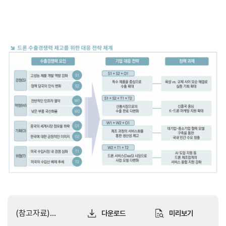
소개
안전보건
경영방침
사업
안전보건
전략/
경영목표
추진
과제
사회
공헌
활동
활동소개
CI규
정/
전용
서체
CI
(참고자료)[TF 30호] K-드론 산업의 수출경쟁력 분석 및 향후 과제.pdf
다운로드
미리보기
전용서체