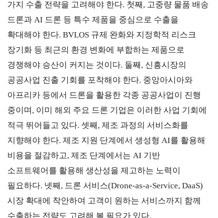
가지 수출 전략을 고려해야 한다
.
첫째
,
고중량 물품 배송
해외지
회의실
부
드론과
AI
드론 등 특수 제품을 중심으로 수출을
임대
현지지
확대해야 한다
. BVLOS
규제 완화와 지정학적 리스크
원
·KITA
장기화 등 최근의 환경 변화에 부합하는 제품으로
POST
경쟁해야 승산이 커지는 것이다
.
둘째
,
신흥시장의
공공사업 진출 기회를 포착해야 한다
.
중앙아시아와
아프리카 등에서 드론을 활용한 각종 공공사업이 진행
자문·상담
중이며
,
이미 해외 주요 드론 기업은 이러한 사업 기회에
적극 뛰어들고 있다
.
셋째
,
제조 과정의 서비스화를
Trade
컨설팅
무역실
건의
고객센
지향해야 한다
.
제조 지원 단계에서 생성형
AI
를 활용해
Pro
무
터
규제애로
무역현장컨설팅
비용을 절감하고
,
제조 단계에서는
AI
기반
건의
TradePro's
용어
Q&A
초이스
소프트웨어를 활용해 생산성을 제고하는 노력이
FTA컨설팅
서식
자주묻는
1:1상담
질문
필요하다
.
넷째
,
드론 서비스
(Drone-as-a-Service, DaaS)
회계
오픈상담
시장 확대에 착안하여 고객이 원하는 서비스까지 함께
사례
수출하는 전략도 고려해 볼 필요가 있다
.
AI