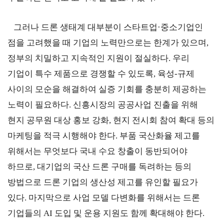
무역실무
상담
매뉴얼
전문가
그러나 드론 생태계 대부분이 스타트업
·
중소기업인
채용
점을 고려했을 때 기업의 노력만으로는 한계가 있으며
,
정부의 치밀하고 지속적인 지원이 절실하다
.
우리
기업이 특수 제품으로 경쟁할 수 있도록
,
육성
-
규제
협회소개
사이의 모순을 해결하여 실증 기회를 충분히 제공하는
노력이 필요하다
.
신흥시장의 공공사업 진출을 위해
홈
회장
경영
윤리
채용
찾아
현지 공무원 대상 홍보 강화
,
현지 전시회 참여 확대 등의
공시
경영
오시
인사말
인재상
는 길
마케팅을 적극 시행해야 한다
.
부품 국산화율 제고를
주요
무역센터
역대회장
채용절차
의사결정기구
윤리헌장
위해서는 무엇보다 국내 수요 창출이 동반되어야
직원채용FAQ
정관
협회윤리강령
하므로
,
대기업의 국산 드론 구매를 독려하는 등의
연혁
방법으로 드론 기업의 생산성 제고를 유인할 필요가
출자법인
있다
.
마지막으로 사업 모델 다변화를 위해서는 드론
안전
무역센터
보건
기업들의
AI
도입 및 운용 지원도 함께 확대해야 한다
.
조직
현황
경영