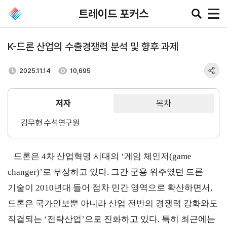
트레이드 포커스
K-드론 산업의 수출경쟁력 분석 및 향후 과제
공지·뉴스
2025.11.14
10,695
협회소
무역동
환율/
KITA
저자
목차
식
향
원자재
TV
동향
공지사항
김무현 수석연구원
무역뉴스
환율종합
보도자료
뉴스레터
환율뉴스
드론은
4
차 산업혁명 시대의
‘
게임 체인저
(game
포토뉴스
해외시장뉴스
원자재
changer)’
로 부상하고 있다
.
그간 군용 위주였던 드론
입찰공고
해외시장동향
시장
정보
기술이
2010
년대 들어 점차 민간 영역으로 확산하면서
,
유관기관소식
드론은 국가안보뿐 아니라 산업 전반의 경쟁력 강화와도
직결되는
‘
전략산업
’
으로 진화하고 있다
.
특히 최근에는