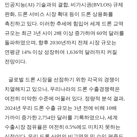
인공지능
(AI)
기술과의 결합
,
비가시권
(BVLOS)
규제
연구·통계·관세
완화
,
드론 서비스 시장 확대 등이 드론 상용화를
촉진하고 있다
.
이러한 추세에 힘입어 세계 드론 교역
국제무
무역통
관세/
역통상
계
비관세
규모는 최근
3
년 사이
2
배 이상 증가하여
60
억 달러를
연구원
장벽
국내통계
돌파하였으며
,
향후
2030
년까지 전체 시장 규모는
연구원
관세
연평균
14%
이상 성장하여
1,636
억 달러까지 커질
해외통계
소개
비관세장벽
전망이다
.
IMF
보고서
세계통계
FAQ
소부장산업
글로벌 드론 시장을 선점하기 위한 각국의 경쟁이
공급망센터
치열해지고 있으나
,
우리나라의 드론 수출경쟁력은
통상뉴스
여전히 미약한 수준에 머물러 있다
.
정량적 분석 결과
,
수입규제
2024
년 우리 드론 수출 규모는
3
년 전에 비해
10
배
가까이 증가한
2,754만
달러를 기록하였으나
,
세계
수출시장 점유율은 여전히
0.5%
에도 미치지 못하는
지원·사업
실정이다
.
우리 드론 산업의 비교열위 및 수입 편중도