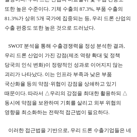
또한 높은 수준이다
.
기체 수출의
87.3%,
부품 수출의
지원/혜택
81.3%
가 상위
5
개 국가에 집중되는 등
,
우리 드론 산업의
협회사업
교육/취업
수출 편중도 또한 높은 것으로 드러났다
.
KITA
수출역
trade
사업신
무역아
멤버십
량진단
Korea
청
카데미
SWOT
분석을 통해 수출경쟁력을 정성 분석한 결과
,
발급
입점
진행중인
우리 드론 산업이 가진 강점
(
제조 역량 확대 및 정책
e러닝
사업
AI
당국의 인식 변화
혜택
)
이 정량적인 성과로 이어지지 않는
바이어
빅데이
오프라인
발굴
종료된
터
괴리가 나타났다
.
이는 인프라 부족과 낮은 부품
상담
사업
자격시험
맞춤분
국산화율 등의 약점
·
위협이 강점을 상쇄하고 있기
포상
석
상시지원
취업연계
스타트
사업
때문이다
.
따라서
△
우리의 강점을 최대한 활용하되
△
업브랜
동시에 약점을 보완하며 기회를 살리고 외부 위협의
치
기업인
수출입
영향을 최소화하는 전략적 접근법이 필요하다
.
여행카
물류포
드
털
이노브
ABTC
이러한 접근법을 기반으로
,
우리 드론 수출기업들은 네
랜치