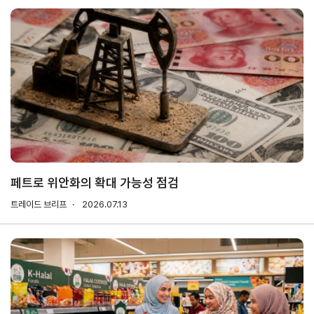
해외지
회의실
부
임대
현지지
원
·KITA
POST
자문·상담
페트로 위안화의 확대 가능성 점검
Trade
컨설팅
무역실
건의
고객센
트레이드 브리프
Pro
2026.07.13
무
터
규제애로
무역현장컨설팅
건의
TradePro's
용어
Q&A
초이스
FTA컨설팅
서식
자주묻는
1:1상담
질문
회계
오픈상담
사례
AI