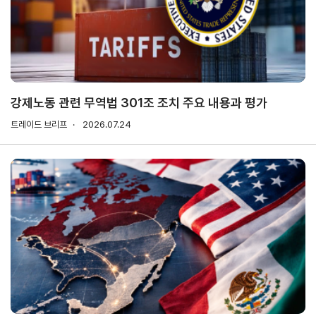
연구·통계·관세
국제무
무역통
관세/
역통상
계
비관세
연구원
장벽
국내통계
강제노동 관련 무역법 301조 조치 주요 내용과 평가
연구원
관세
해외통계
트레이드 브리프
소개
2026.07.24
비관세장벽
IMF
보고서
세계통계
FAQ
소부장산업
공급망센터
통상뉴스
수입규제
지원·사업