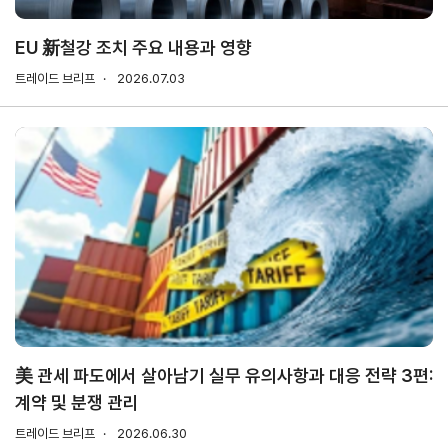
소개
안전보건
경영방침
EU 新철강 조치 주요 내용과 영향
사업
안전보건
트레이드 브리프
2026.07.03
전략/
경영목표
추진
과제
사회
공헌
활동
활동소개
CI규
정/
전용
美 관세 파도에서 살아남기 실무 유의사항과 대응 전략 3편:
서체
계약 및 분쟁 관리
CI
트레이드 브리프
2026.06.30
전용서체