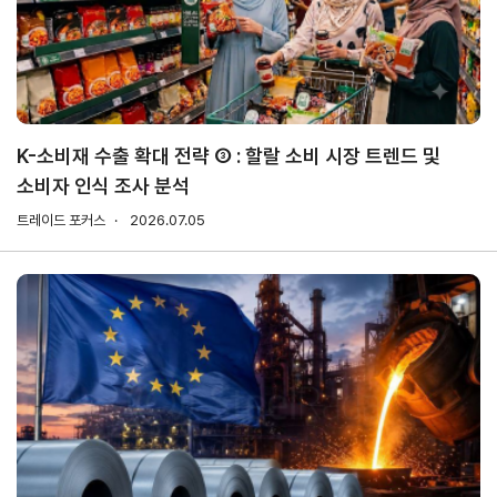
무역실무
상담
매뉴얼
전문가
채용
K-소비재 수출 확대 전략 ③ : 할랄 소비 시장 트렌드 및
소비자 인식 조사 분석
협회소개
트레이드 포커스
2026.07.05
홈
회장
경영
윤리
채용
찾아
공시
경영
오시
인사말
인재상
는 길
주요
무역센터
역대회장
채용절차
의사결정기구
윤리헌장
직원채용FAQ
정관
협회윤리강령
연혁
출자법인
안전
무역센터
보건
조직
현황
경영