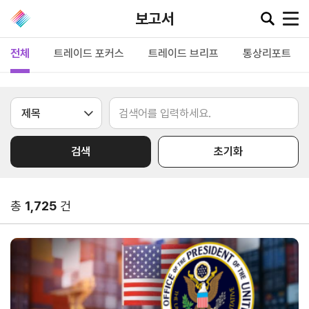
보고서
전체
트레이드 포커스
트레이드 브리프
통상리포트
공지·뉴스
협회소
무역동
환율/
KITA
식
향
원자재
TV
검색
초기화
동향
공지사항
무역뉴스
환율종합
보도자료
뉴스레터
총
1,725
건
환율뉴스
포토뉴스
해외시장뉴스
원자재
입찰공고
해외시장동향
시장
정보
유관기관소식