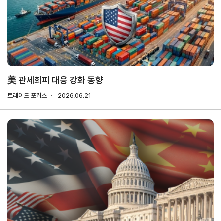
기업전용
회원
기업
무역
자사
회비
회비
사검
정보
업고
정보
납부
납부
색
관리
유번
조회
현황
호
신청
발급
美 관세회피 대응 강화 동향
회원
트레이드 포커스
2026.06.21
사가
입
Utility
신문
이용
개인
저작
이메
고
약관
정보
권
일주
처리
정책
소무
홈
방침
단수