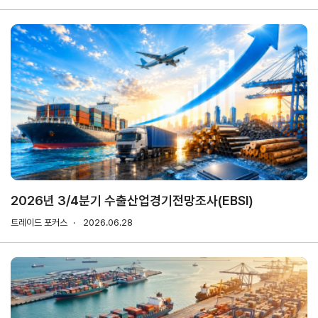
마이페이지
홈
KITA
KITA
무역
자사
회원
.net
멤버
아카
정보
정보
십
데미
관리
관리
서비스
신청내역
자문/
상담
2026년 3/4분기 수출산업경기전망조사(EBSI)
내역
트레이드 포커스
2026.06.28
마이스크랩
관심정보