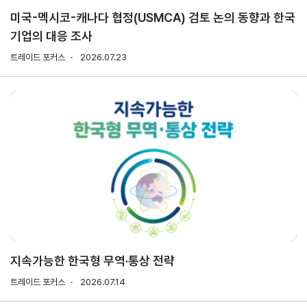
미국-멕시코-캐나다 협정(USMCA) 검토 논의 동향과 한국
기업의 대응 조사
지원/혜택
협회사업
교육/취업
트레이드 포커스
2026.07.23
KITA
수출역
trade
사업신
무역아
멤버십
량진단
Korea
청
카데미
발급
입점
진행중인
e러닝
사업
AI
혜택
바이어
빅데이
오프라인
발굴
종료된
터
상담
사업
자격시험
맞춤분
포상
석
상시지원
취업연계
스타트
사업
업브랜
치
기업인
수출입
여행카
물류포
지속가능한 한국형 무역·통상 전략
드
털
이노브
트레이드 포커스
2026.07.14
ABTC
랜치