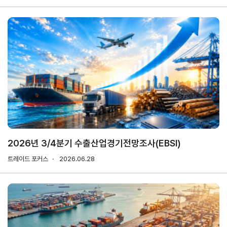
마이페이지
홈
KITA
KITA
무역
자사
회원
.net
멤버
아카
정보
정보
십
데미
관리
관리
서비스
신청내역
자문/
상담
2026년 3/4분기 수출산업경기전망조사(EBSI)
내역
트레이드 포커스
2026.06.28
마이스크랩
관심정보