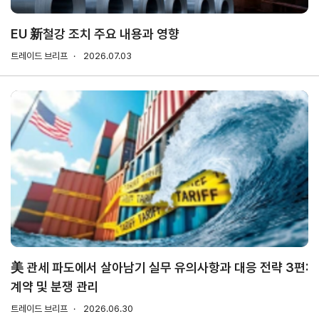
소개
안전보건
경영방침
EU 新철강 조치 주요 내용과 영향
사업
안전보건
트레이드 브리프
2026.07.03
전략/
경영목표
추진
과제
사회
공헌
활동
활동소개
CI규
정/
전용
美 관세 파도에서 살아남기 실무 유의사항과 대응 전략 3편:
서체
계약 및 분쟁 관리
CI
트레이드 브리프
2026.06.30
전용서체