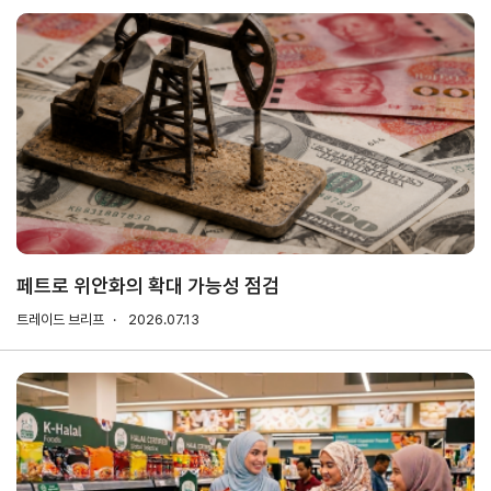
해외지
회의실
부
임대
현지지
원
·KITA
POST
자문·상담
페트로 위안화의 확대 가능성 점검
Trade
컨설팅
무역실
건의
고객센
트레이드 브리프
Pro
2026.07.13
무
터
규제애로
무역현장컨설팅
건의
TradePro's
용어
Q&A
초이스
FTA컨설팅
서식
자주묻는
1:1상담
질문
회계
오픈상담
사례
AI