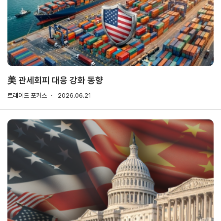
기업전용
회원
기업
무역
자사
회비
회비
사검
정보
업고
정보
납부
납부
색
관리
유번
조회
현황
호
신청
발급
美 관세회피 대응 강화 동향
회원
트레이드 포커스
2026.06.21
사가
입
Utility
신문
이용
개인
저작
이메
고
약관
정보
권
일주
처리
정책
소무
홈
방침
단수