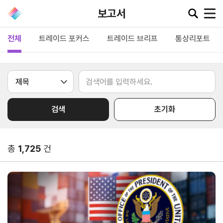
보고서
전체
트레이드 포커스
트레이드 브리프
통상리포트
공지·뉴스
협회소
무역동
환율/
KITA
식
향
원자재
TV
검색
초기화
동향
공지사항
무역뉴스
환율종합
보도자료
뉴스레터
총
1,725
건
환율뉴스
포토뉴스
해외시장뉴스
원자재
입찰공고
해외시장동향
시장
정보
유관기관소식