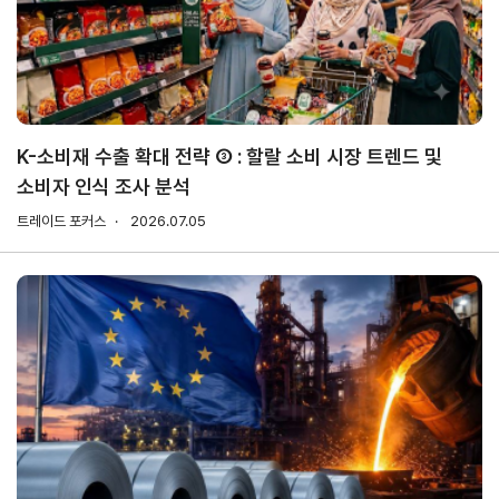
무역실무
상담
매뉴얼
전문가
채용
K-소비재 수출 확대 전략 ③ : 할랄 소비 시장 트렌드 및
소비자 인식 조사 분석
협회소개
트레이드 포커스
2026.07.05
홈
회장
경영
윤리
채용
찾아
공시
경영
오시
인사말
인재상
는 길
주요
무역센터
역대회장
채용절차
의사결정기구
윤리헌장
직원채용FAQ
정관
협회윤리강령
연혁
출자법인
안전
무역센터
보건
조직
현황
경영