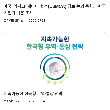
미국-멕시코-캐나다 협정(USMCA) 검토 논의 동향과 한국
기업의 대응 조사
지원/혜택
협회사업
교육/취업
트레이드 포커스
2026.07.23
KITA
수출역
trade
사업신
무역아
멤버십
량진단
Korea
청
카데미
발급
입점
진행중인
e러닝
사업
AI
혜택
바이어
빅데이
오프라인
발굴
종료된
터
상담
사업
자격시험
맞춤분
포상
석
상시지원
취업연계
스타트
사업
업브랜
치
기업인
수출입
여행카
물류포
지속가능한 한국형 무역·통상 전략
드
털
이노브
트레이드 포커스
2026.07.14
ABTC
랜치