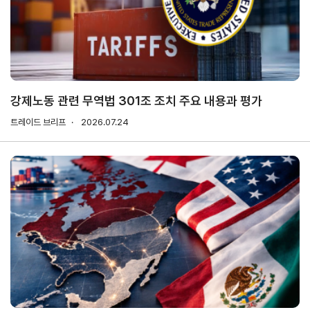
연구·통계·관세
국제무
무역통
관세/
역통상
계
비관세
연구원
장벽
국내통계
강제노동 관련 무역법 301조 조치 주요 내용과 평가
연구원
관세
해외통계
트레이드 브리프
소개
2026.07.24
비관세장벽
IMF
보고서
세계통계
FAQ
소부장산업
공급망센터
통상뉴스
수입규제
지원·사업