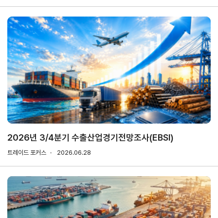
마이페이지
홈
KITA
KITA
무역
자사
회원
.net
멤버
아카
정보
정보
십
데미
관리
관리
서비스
신청내역
자문/
상담
2026년 3/4분기 수출산업경기전망조사(EBSI)
내역
트레이드 포커스
2026.06.28
마이스크랩
관심정보