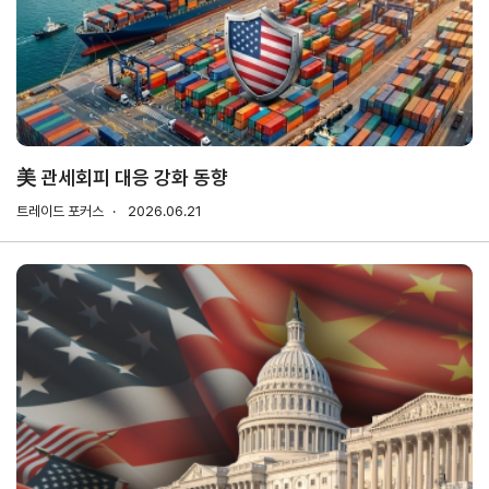
기업전용
회원
기업
무역
자사
회비
회비
사검
정보
업고
정보
납부
납부
색
관리
유번
조회
현황
호
신청
발급
美 관세회피 대응 강화 동향
회원
트레이드 포커스
2026.06.21
사가
입
Utility
신문
이용
개인
저작
이메
고
약관
정보
권
일주
처리
정책
소무
홈
방침
단수