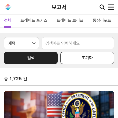
보고서
전체
트레이드 포커스
트레이드 브리프
통상리포트
공지·뉴스
협회소
무역동
환율/
KITA
식
향
원자재
TV
검색
초기화
동향
공지사항
무역뉴스
환율종합
보도자료
뉴스레터
총
1,725
건
환율뉴스
포토뉴스
해외시장뉴스
원자재
입찰공고
해외시장동향
시장
정보
유관기관소식