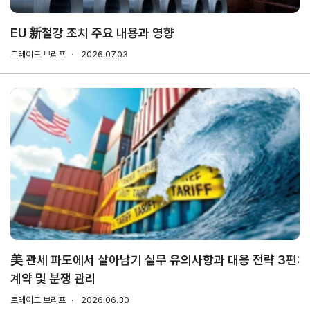
소개
안전보건
경영방침
EU 新철강 조치 주요 내용과 영향
사업
안전보건
트레이드 브리프
2026.07.03
전략/
경영목표
추진
과제
사회
공헌
활동
활동소개
CI규
정/
전용
美 관세 파도에서 살아남기 실무 유의사항과 대응 전략 3편:
서체
계약 및 분쟁 관리
CI
트레이드 브리프
2026.06.30
전용서체