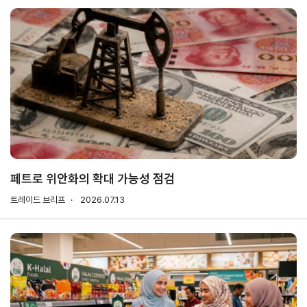
해외지
회의실
부
임대
현지지
원
·KITA
POST
자문·상담
페트로 위안화의 확대 가능성 점검
Trade
컨설팅
무역실
건의
고객센
트레이드 브리프
Pro
2026.07.13
무
터
규제애로
무역현장컨설팅
건의
TradePro's
용어
Q&A
초이스
FTA컨설팅
서식
자주묻는
1:1상담
질문
회계
오픈상담
사례
AI