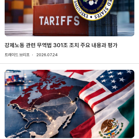
연구·통계·관세
국제무
무역통
관세/
역통상
계
비관세
연구원
장벽
국내통계
강제노동 관련 무역법 301조 조치 주요 내용과 평가
연구원
관세
해외통계
트레이드 브리프
소개
2026.07.24
비관세장벽
IMF
보고서
세계통계
FAQ
소부장산업
공급망센터
통상뉴스
수입규제
지원·사업