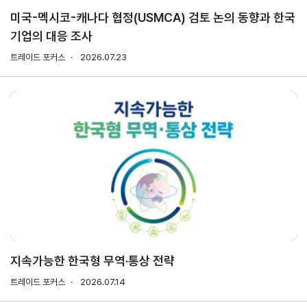
미국-멕시코-캐나다 협정(USMCA) 검토 논의 동향과 한국
기업의 대응 조사
지원/혜택
협회사업
교육/취업
트레이드 포커스
2026.07.23
KITA
수출역
trade
사업신
무역아
멤버십
량진단
Korea
청
카데미
발급
입점
진행중인
e러닝
사업
AI
혜택
바이어
빅데이
오프라인
발굴
종료된
터
상담
사업
자격시험
맞춤분
포상
석
상시지원
취업연계
스타트
사업
업브랜
치
기업인
수출입
여행카
물류포
지속가능한 한국형 무역·통상 전략
드
털
이노브
트레이드 포커스
2026.07.14
ABTC
랜치