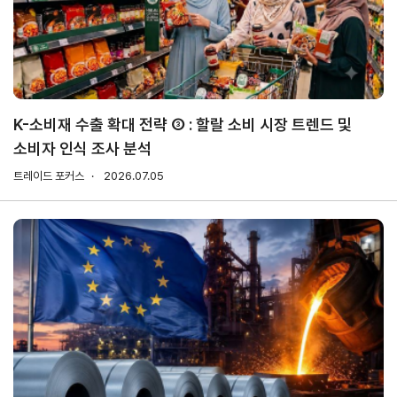
무역실무
상담
매뉴얼
전문가
채용
K-소비재 수출 확대 전략 ③ : 할랄 소비 시장 트렌드 및
소비자 인식 조사 분석
협회소개
트레이드 포커스
2026.07.05
홈
회장
경영
윤리
채용
찾아
공시
경영
오시
인사말
인재상
는 길
주요
무역센터
역대회장
채용절차
의사결정기구
윤리헌장
직원채용FAQ
정관
협회윤리강령
연혁
출자법인
안전
무역센터
보건
조직
현황
경영