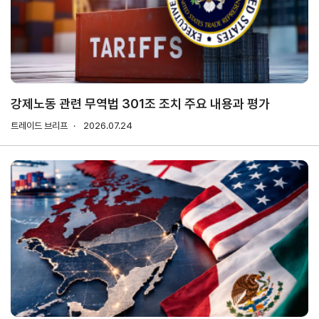
연구·통계·관세
국제무
무역통
관세/
역통상
계
비관세
연구원
장벽
국내통계
강제노동 관련 무역법 301조 조치 주요 내용과 평가
연구원
관세
해외통계
트레이드 브리프
소개
2026.07.24
비관세장벽
IMF
보고서
세계통계
FAQ
소부장산업
공급망센터
통상뉴스
수입규제
지원·사업