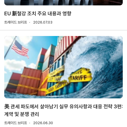
소개
안전보건
경영방침
EU 新철강 조치 주요 내용과 영향
사업
안전보건
트레이드 브리프
2026.07.03
전략/
경영목표
추진
과제
사회
공헌
활동
활동소개
CI규
정/
전용
美 관세 파도에서 살아남기 실무 유의사항과 대응 전략 3편:
서체
계약 및 분쟁 관리
CI
트레이드 브리프
2026.06.30
전용서체