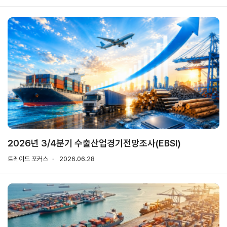
마이페이지
홈
KITA
KITA
무역
자사
회원
.net
멤버
아카
정보
정보
십
데미
관리
관리
서비스
신청내역
자문/
상담
2026년 3/4분기 수출산업경기전망조사(EBSI)
내역
트레이드 포커스
2026.06.28
마이스크랩
관심정보