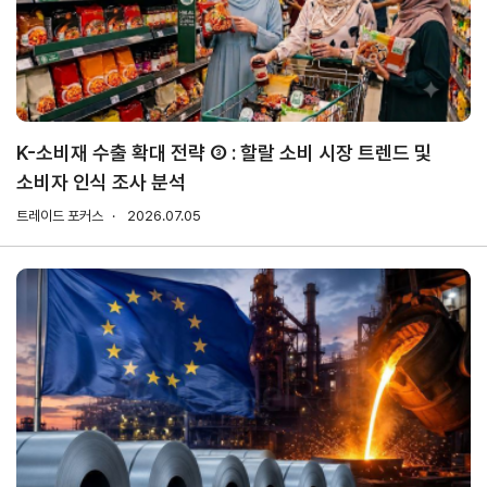
무역실무
상담
매뉴얼
전문가
채용
K-소비재 수출 확대 전략 ③ : 할랄 소비 시장 트렌드 및
소비자 인식 조사 분석
협회소개
트레이드 포커스
2026.07.05
홈
회장
경영
윤리
채용
찾아
공시
경영
오시
인사말
인재상
는 길
주요
무역센터
역대회장
채용절차
의사결정기구
윤리헌장
직원채용FAQ
정관
협회윤리강령
연혁
출자법인
안전
무역센터
보건
조직
현황
경영