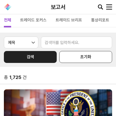
보고서
전체
트레이드 포커스
트레이드 브리프
통상리포트
공지·뉴스
협회소
무역동
환율/
KITA
식
향
원자재
TV
검색
초기화
동향
공지사항
무역뉴스
환율종합
보도자료
뉴스레터
총
1,725
건
환율뉴스
포토뉴스
해외시장뉴스
원자재
입찰공고
해외시장동향
시장
정보
유관기관소식