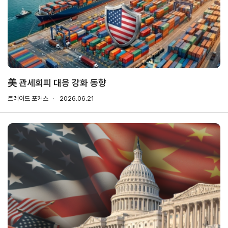
기업전용
회원
기업
무역
자사
회비
회비
사검
정보
업고
정보
납부
납부
색
관리
유번
조회
현황
호
신청
발급
美 관세회피 대응 강화 동향
회원
트레이드 포커스
2026.06.21
사가
입
Utility
신문
이용
개인
저작
이메
고
약관
정보
권
일주
처리
정책
소무
홈
방침
단수