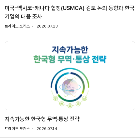
미국-멕시코-캐나다 협정(USMCA) 검토 논의 동향과 한국
기업의 대응 조사
지원/혜택
협회사업
교육/취업
트레이드 포커스
2026.07.23
KITA
수출역
trade
사업신
무역아
멤버십
량진단
Korea
청
카데미
발급
입점
진행중인
e러닝
사업
AI
혜택
바이어
빅데이
오프라인
발굴
종료된
터
상담
사업
자격시험
맞춤분
포상
석
상시지원
취업연계
스타트
사업
업브랜
치
기업인
수출입
여행카
물류포
지속가능한 한국형 무역·통상 전략
드
털
이노브
트레이드 포커스
2026.07.14
ABTC
랜치