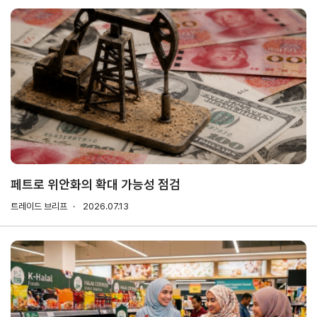
해외지
회의실
부
임대
현지지
원
·KITA
POST
자문·상담
페트로 위안화의 확대 가능성 점검
Trade
컨설팅
무역실
건의
고객센
트레이드 브리프
Pro
2026.07.13
무
터
규제애로
무역현장컨설팅
건의
TradePro's
용어
Q&A
초이스
FTA컨설팅
서식
자주묻는
1:1상담
질문
회계
오픈상담
사례
AI