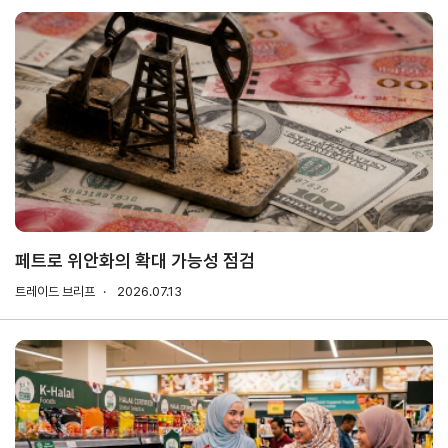
해외지
회의실
부
임대
현지지
원
·KITA
POST
자문·상담
페트로 위안화의 확대 가능성 점검
Trade
컨설팅
무역실
건의
고객센
트레이드 브리프
Pro
2026.07.13
무
터
규제애로
무역현장컨설팅
건의
TradePro's
용어
Q&A
초이스
FTA컨설팅
서식
자주묻는
1:1상담
질문
회계
오픈상담
사례
AI