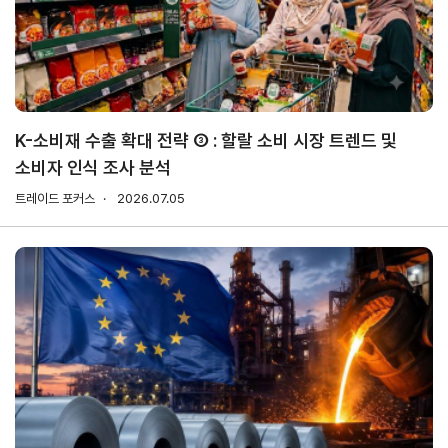
무역실무
상담
매뉴얼
전문가
채용
K-소비재 수출 확대 전략 ③ : 할랄 소비 시장 트렌드 및
소비자 인식 조사 분석
협회소개
트레이드 포커스
2026.07.05
홈
회장
경영
윤리
채용
찾아
공시
경영
오시
인사말
인재상
는 길
주요
무역센터
역대회장
채용절차
의사결정기구
윤리헌장
직원채용FAQ
정관
협회윤리강령
연혁
출자법인
안전
무역센터
보건
조직
현황
경영