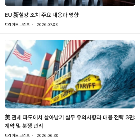
소개
안전보건
경영방침
EU 新철강 조치 주요 내용과 영향
사업
안전보건
트레이드 브리프
2026.07.03
전략/
경영목표
추진
과제
사회
공헌
활동
활동소개
CI규
정/
전용
美 관세 파도에서 살아남기 실무 유의사항과 대응 전략 3편:
서체
계약 및 분쟁 관리
CI
트레이드 브리프
2026.06.30
전용서체