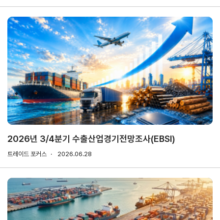
마이페이지
홈
KITA
KITA
무역
자사
회원
.net
멤버
아카
정보
정보
십
데미
관리
관리
서비스
신청내역
자문/
상담
2026년 3/4분기 수출산업경기전망조사(EBSI)
내역
트레이드 포커스
2026.06.28
마이스크랩
관심정보