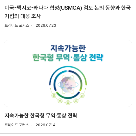
미국-멕시코-캐나다 협정(USMCA) 검토 논의 동향과 한국
기업의 대응 조사
지원/혜택
협회사업
교육/취업
트레이드 포커스
2026.07.23
KITA
수출역
trade
사업신
무역아
멤버십
량진단
Korea
청
카데미
발급
입점
진행중인
e러닝
사업
AI
혜택
바이어
빅데이
오프라인
발굴
종료된
터
상담
사업
자격시험
맞춤분
포상
석
상시지원
취업연계
스타트
사업
업브랜
치
기업인
수출입
여행카
물류포
지속가능한 한국형 무역·통상 전략
드
털
이노브
트레이드 포커스
2026.07.14
ABTC
랜치