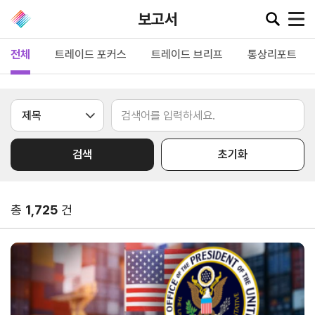
보고서
전체
트레이드 포커스
트레이드 브리프
통상리포트
공지·뉴스
협회소
무역동
환율/
KITA
식
향
원자재
TV
검색
초기화
동향
공지사항
무역뉴스
환율종합
보도자료
뉴스레터
총
1,725
건
환율뉴스
포토뉴스
해외시장뉴스
원자재
입찰공고
해외시장동향
시장
정보
유관기관소식