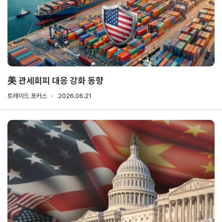
기업전용
회원
기업
무역
자사
회비
회비
사검
정보
업고
정보
납부
납부
색
관리
유번
조회
현황
호
신청
발급
美 관세회피 대응 강화 동향
회원
트레이드 포커스
2026.06.21
사가
입
Utility
신문
이용
개인
저작
이메
고
약관
정보
권
일주
처리
정책
소무
홈
방침
단수