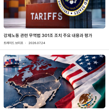
연구·통계·관세
국제무
무역통
관세/
역통상
계
비관세
연구원
장벽
국내통계
강제노동 관련 무역법 301조 조치 주요 내용과 평가
연구원
관세
해외통계
트레이드 브리프
소개
2026.07.24
비관세장벽
IMF
보고서
세계통계
FAQ
소부장산업
공급망센터
통상뉴스
수입규제
지원·사업