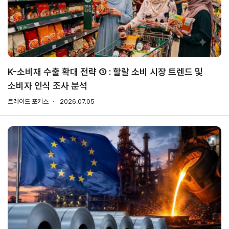
무역실무
상담
매뉴얼
전문가
채용
K-소비재 수출 확대 전략 ③ : 할랄 소비 시장 트렌드 및
소비자 인식 조사 분석
협회소개
트레이드 포커스
2026.07.05
홈
회장
경영
윤리
채용
찾아
공시
경영
오시
인사말
인재상
는 길
주요
무역센터
역대회장
채용절차
의사결정기구
윤리헌장
직원채용FAQ
정관
협회윤리강령
연혁
출자법인
안전
무역센터
보건
조직
현황
경영