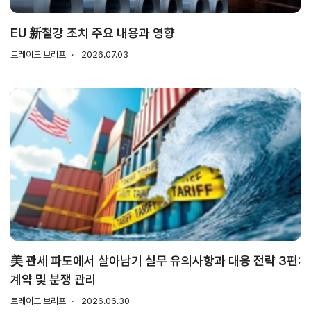
소개
안전보건
경영방침
EU 新철강 조치 주요 내용과 영향
사업
안전보건
트레이드 브리프
2026.07.03
전략/
경영목표
추진
과제
사회
공헌
활동
활동소개
CI규
정/
전용
美 관세 파도에서 살아남기 실무 유의사항과 대응 전략 3편:
서체
계약 및 분쟁 관리
CI
트레이드 브리프
2026.06.30
전용서체