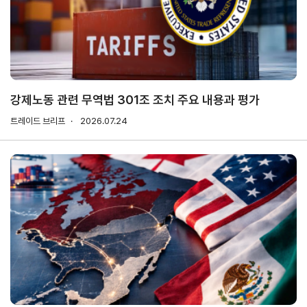
연구·통계·관세
국제무
무역통
관세/
역통상
계
비관세
연구원
장벽
국내통계
강제노동 관련 무역법 301조 조치 주요 내용과 평가
연구원
관세
해외통계
트레이드 브리프
소개
2026.07.24
비관세장벽
IMF
보고서
세계통계
FAQ
소부장산업
공급망센터
통상뉴스
수입규제
지원·사업