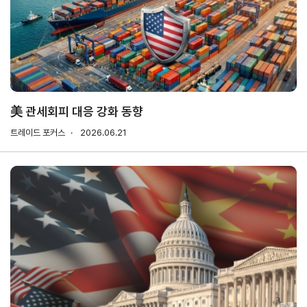
기업전용
회원
기업
무역
자사
회비
회비
사검
정보
업고
정보
납부
납부
색
관리
유번
조회
현황
호
신청
발급
美 관세회피 대응 강화 동향
회원
트레이드 포커스
2026.06.21
사가
입
Utility
신문
이용
개인
저작
이메
고
약관
정보
권
일주
처리
정책
소무
홈
방침
단수