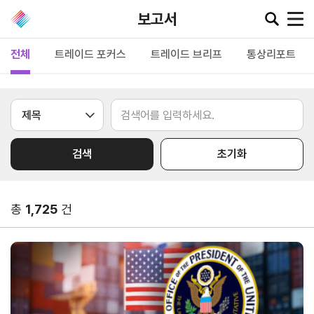
보고서
전체
트레이드 포커스
트레이드 브리프
통상리포트
공지·뉴스
협회소
무역동
환율/
KITA
식
향
원자재
TV
검색
초기화
동향
공지사항
무역뉴스
환율종합
보도자료
뉴스레터
총
1,725
건
환율뉴스
포토뉴스
해외시장뉴스
원자재
입찰공고
해외시장동향
시장
정보
유관기관소식