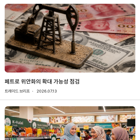
해외지
회의실
부
임대
현지지
원
·KITA
POST
자문·상담
페트로 위안화의 확대 가능성 점검
Trade
컨설팅
무역실
건의
고객센
트레이드 브리프
Pro
2026.07.13
무
터
규제애로
무역현장컨설팅
건의
TradePro's
용어
Q&A
초이스
FTA컨설팅
서식
자주묻는
1:1상담
질문
회계
오픈상담
사례
AI