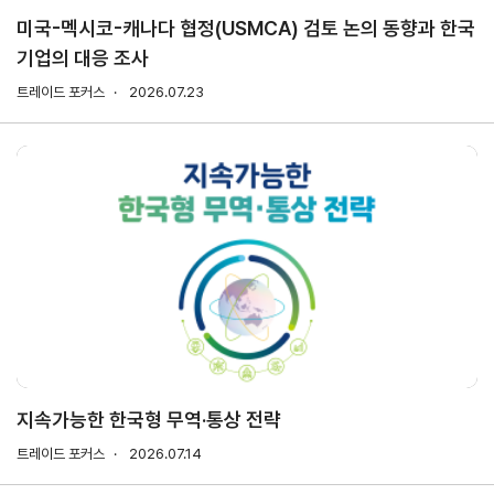
미국-멕시코-캐나다 협정(USMCA) 검토 논의 동향과 한국
기업의 대응 조사
지원/혜택
협회사업
교육/취업
트레이드 포커스
2026.07.23
KITA
수출역
trade
사업신
무역아
멤버십
량진단
Korea
청
카데미
발급
입점
진행중인
e러닝
사업
AI
혜택
바이어
빅데이
오프라인
발굴
종료된
터
상담
사업
자격시험
맞춤분
포상
석
상시지원
취업연계
스타트
사업
업브랜
치
기업인
수출입
여행카
물류포
지속가능한 한국형 무역·통상 전략
드
털
이노브
트레이드 포커스
2026.07.14
ABTC
랜치