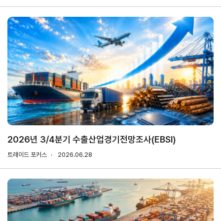
마이페이지
홈
KITA
KITA
무역
자사
회원
.net
멤버
아카
정보
정보
십
데미
관리
관리
서비스
신청내역
자문/
상담
2026년 3/4분기 수출산업경기전망조사(EBSI)
내역
트레이드 포커스
2026.06.28
마이스크랩
관심정보