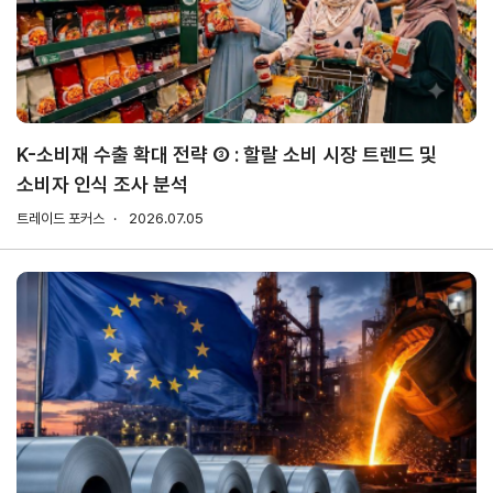
무역실무
상담
매뉴얼
전문가
채용
K-소비재 수출 확대 전략 ③ : 할랄 소비 시장 트렌드 및
소비자 인식 조사 분석
협회소개
트레이드 포커스
2026.07.05
홈
회장
경영
윤리
채용
찾아
공시
경영
오시
인사말
인재상
는 길
주요
무역센터
역대회장
채용절차
의사결정기구
윤리헌장
직원채용FAQ
정관
협회윤리강령
연혁
출자법인
안전
무역센터
보건
조직
현황
경영