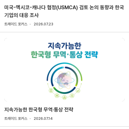
미국-멕시코-캐나다 협정(USMCA) 검토 논의 동향과 한국
기업의 대응 조사
지원/혜택
협회사업
교육/취업
트레이드 포커스
2026.07.23
KITA
수출역
trade
사업신
무역아
멤버십
량진단
Korea
청
카데미
발급
입점
진행중인
e러닝
사업
AI
혜택
바이어
빅데이
오프라인
발굴
종료된
터
상담
사업
자격시험
맞춤분
포상
석
상시지원
취업연계
스타트
사업
업브랜
치
기업인
수출입
여행카
물류포
지속가능한 한국형 무역·통상 전략
드
털
이노브
트레이드 포커스
2026.07.14
ABTC
랜치