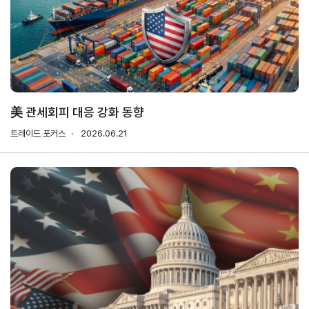
기업전용
회원
기업
무역
자사
회비
회비
사검
정보
업고
정보
납부
납부
색
관리
유번
조회
현황
호
신청
발급
美 관세회피 대응 강화 동향
회원
트레이드 포커스
2026.06.21
사가
입
Utility
신문
이용
개인
저작
이메
고
약관
정보
권
일주
처리
정책
소무
홈
방침
단수