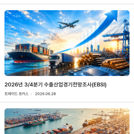
마이페이지
홈
KITA
KITA
무역
자사
회원
.net
멤버
아카
정보
정보
십
데미
관리
관리
서비스
신청내역
자문/
상담
2026년 3/4분기 수출산업경기전망조사(EBSI)
내역
트레이드 포커스
2026.06.28
마이스크랩
관심정보