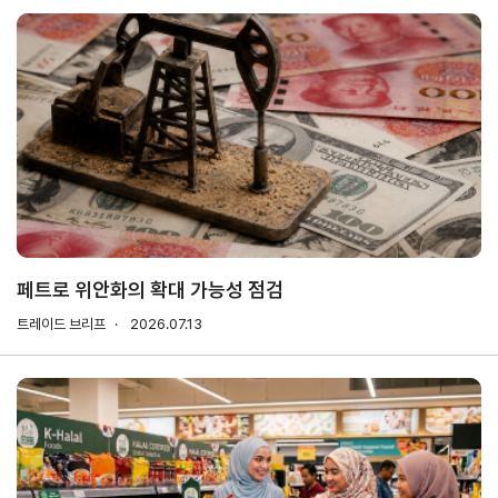
해외지
회의실
부
임대
현지지
원
·KITA
POST
자문·상담
페트로 위안화의 확대 가능성 점검
Trade
컨설팅
무역실
건의
고객센
트레이드 브리프
Pro
2026.07.13
무
터
규제애로
무역현장컨설팅
건의
TradePro's
용어
Q&A
초이스
FTA컨설팅
서식
자주묻는
1:1상담
질문
회계
오픈상담
사례
AI