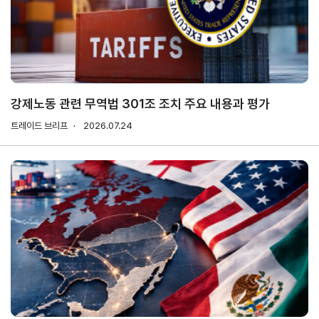
연구·통계·관세
국제무
무역통
관세/
역통상
계
비관세
연구원
장벽
국내통계
강제노동 관련 무역법 301조 조치 주요 내용과 평가
연구원
관세
해외통계
트레이드 브리프
소개
2026.07.24
비관세장벽
IMF
보고서
세계통계
FAQ
소부장산업
공급망센터
통상뉴스
수입규제
지원·사업