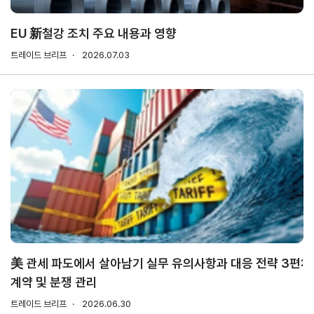
소개
안전보건
경영방침
EU 新철강 조치 주요 내용과 영향
사업
안전보건
트레이드 브리프
2026.07.03
전략/
경영목표
추진
과제
사회
공헌
활동
활동소개
CI규
정/
전용
美 관세 파도에서 살아남기 실무 유의사항과 대응 전략 3편:
서체
계약 및 분쟁 관리
CI
트레이드 브리프
2026.06.30
전용서체