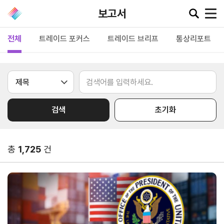
보고서
전체
트레이드 포커스
트레이드 브리프
통상리포트
공지·뉴스
협회소
무역동
환율/
KITA
식
향
원자재
TV
검색
초기화
동향
공지사항
무역뉴스
환율종합
보도자료
뉴스레터
총
1,725
건
환율뉴스
포토뉴스
해외시장뉴스
원자재
입찰공고
해외시장동향
시장
정보
유관기관소식