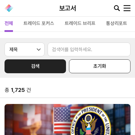
보고서
전체
트레이드 포커스
트레이드 브리프
통상리포트
공지·뉴스
협회소
무역동
환율/
KITA
식
향
원자재
TV
검색
초기화
동향
공지사항
무역뉴스
환율종합
보도자료
뉴스레터
총
1,725
건
환율뉴스
포토뉴스
해외시장뉴스
원자재
입찰공고
해외시장동향
시장
정보
유관기관소식