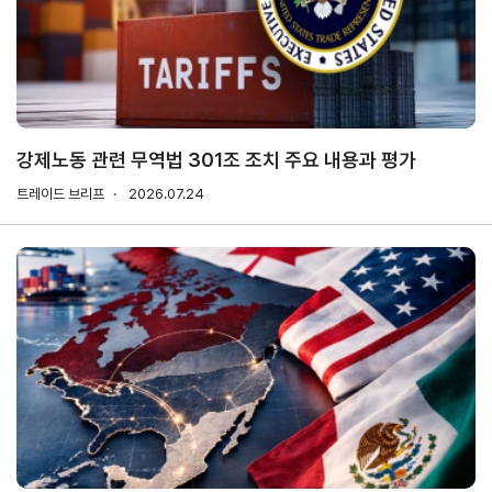
연구·통계·관세
국제무
무역통
관세/
역통상
계
비관세
연구원
장벽
국내통계
강제노동 관련 무역법 301조 조치 주요 내용과 평가
연구원
관세
해외통계
트레이드 브리프
소개
2026.07.24
비관세장벽
IMF
보고서
세계통계
FAQ
소부장산업
공급망센터
통상뉴스
수입규제
지원·사업