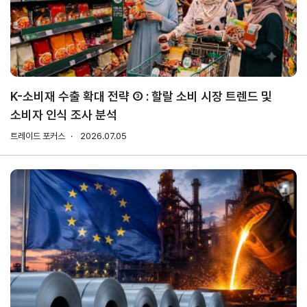
무역실무
상담
매뉴얼
전문가
채용
K-소비재 수출 확대 전략 ③ : 할랄 소비 시장 트렌드 및
소비자 인식 조사 분석
협회소개
트레이드 포커스
2026.07.05
홈
회장
경영
윤리
채용
찾아
공시
경영
오시
인사말
인재상
는 길
주요
무역센터
역대회장
채용절차
의사결정기구
윤리헌장
직원채용FAQ
정관
협회윤리강령
연혁
출자법인
안전
무역센터
보건
조직
현황
경영