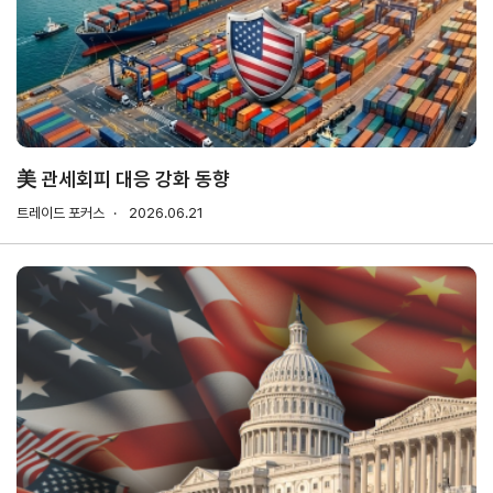
기업전용
회원
기업
무역
자사
회비
회비
사검
정보
업고
정보
납부
납부
색
관리
유번
조회
현황
호
신청
발급
美 관세회피 대응 강화 동향
회원
트레이드 포커스
2026.06.21
사가
입
Utility
신문
이용
개인
저작
이메
고
약관
정보
권
일주
처리
정책
소무
홈
방침
단수