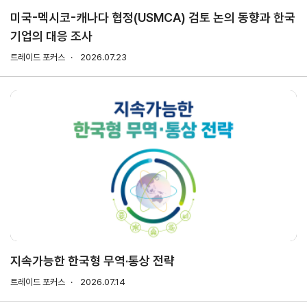
미국-멕시코-캐나다 협정(USMCA) 검토 논의 동향과 한국
기업의 대응 조사
지원/혜택
협회사업
교육/취업
트레이드 포커스
2026.07.23
KITA
수출역
trade
사업신
무역아
멤버십
량진단
Korea
청
카데미
발급
입점
진행중인
e러닝
사업
AI
혜택
바이어
빅데이
오프라인
발굴
종료된
터
상담
사업
자격시험
맞춤분
포상
석
상시지원
취업연계
스타트
사업
업브랜
치
기업인
수출입
여행카
물류포
지속가능한 한국형 무역·통상 전략
드
털
이노브
트레이드 포커스
2026.07.14
ABTC
랜치