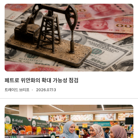
해외지
회의실
부
임대
현지지
원
·KITA
POST
자문·상담
페트로 위안화의 확대 가능성 점검
Trade
컨설팅
무역실
건의
고객센
트레이드 브리프
Pro
2026.07.13
무
터
규제애로
무역현장컨설팅
건의
TradePro's
용어
Q&A
초이스
FTA컨설팅
서식
자주묻는
1:1상담
질문
회계
오픈상담
사례
AI