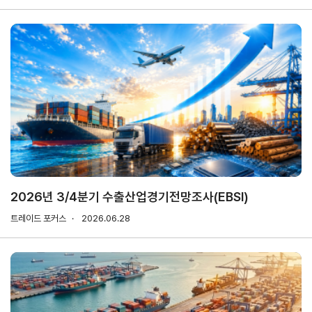
마이페이지
홈
KITA
KITA
무역
자사
회원
.net
멤버
아카
정보
정보
십
데미
관리
관리
서비스
신청내역
자문/
상담
2026년 3/4분기 수출산업경기전망조사(EBSI)
내역
트레이드 포커스
2026.06.28
마이스크랩
관심정보