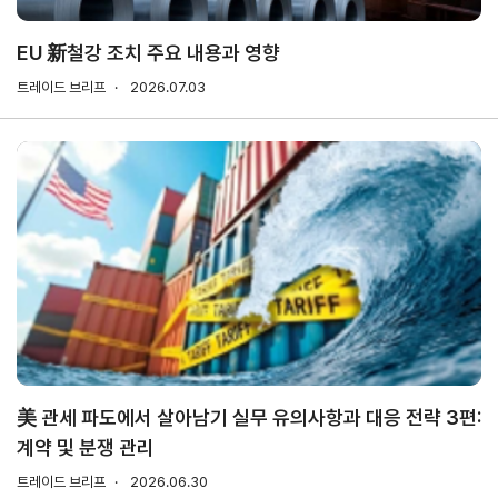
소개
안전보건
경영방침
EU 新철강 조치 주요 내용과 영향
사업
안전보건
트레이드 브리프
2026.07.03
전략/
경영목표
추진
과제
사회
공헌
활동
활동소개
CI규
정/
전용
美 관세 파도에서 살아남기 실무 유의사항과 대응 전략 3편:
서체
계약 및 분쟁 관리
CI
트레이드 브리프
2026.06.30
전용서체