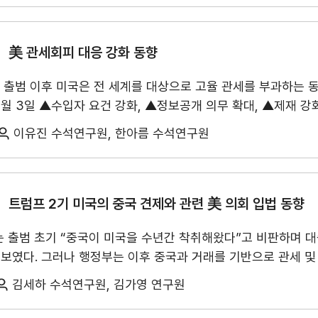
 최근 DRAM 가격 상승에도 불구하고 서버용 DRAM 수요가 견조
구매 시 할랄 여부를 인지하지 못한 것으로 나타났다. 한편, 84.
KITA멤버십
무역아카데미
출 개선세가 지속될 것으로 나타났다. 무선통신기기·부품(120.
답했으나, 실제 제품 이미지 형성에는 사용 경험이 더 중요한 
 예상됐다. 반면, 전기·전자제품(74.1)은 중국 이차전지 기업과
美 관세회피 대응 강화 동향
지털·가치 소비가 결합된 복합 소비 시장으로 진화하고 있다. 인
악화가 예상된다. 플라스틱·고무·가죽제품(76.0) 역시 중동 
소비 세분화가 동시에 진행되는 가운데, 한국 기업은 ▲젊은 무
기 출범 이후 미국은 전 세계를 대상으로 고율 관세를 부과하는
이 지속될 것으로 조사됐다. 항목별로는 10개 조사 항목 중 ▲
닝 ▲현지화 및 현지 기업과의 협업을 통한 오프라인 유통망 확
6월 3일 ▲수입자 요건 강화, ▲정보공개 의무 확대, ▲제재 
다. 특히, ▲설비가동률(114.3), ▲수출상담·계약(111.9) 
 필요가 있다. 특히 한류를 초기 진입 계기로 활용하되, 최종적
한편 미국 관세국경보호청(CBP)은 수입자 감사(audit), 통관 
중동 지역 긴장 완화와 전 분기 저점(69.8)에 따른 기저효과에 힘입
중요하다.
이유진 수석연구원, 한아름 수석연구원
(DOJ)도 무역사기를 핵심 단속 분야로 지정하고 CBP·국토안
래 9년 만에 최고치를 기록했다. 수출기업들은 올해 2분기에 이
류비용 상승(17.9%)’을 가장 많이 꼽았다. 특히 ‘원재료 가격 
 CBP가 ①관세법 제592조와 ②‘집행 및 보호법(EAPA)’에 
인으로 작용했다. ※ 수출산업경기전망조사(EBSI)는 매 분기(2,5
 여부에 영향을 미치는 정보의 허위신고나 누락 등을 제재하는 일
트럼프 2기 미국의 중국 견제와 관련 美 의회 입법 동향
EBSI 자료는 국제무역통상연구원 홈페이지 내 연구보고서, 혹은
APA는 반덤핑·상계관세 회피를 위해 마련된 절차로, 이해관계자
kr/statHtml/statHtml.do?orgId=360&tblId=DT_36005_A0
무역업고유번호 발급
자사정보 조회 신청
는 출범 초기 “중국이 미국을 수년간 착취해왔다”고 비판하며 
미납관세 추징으로 이어진다.
최근에는 이러한 CBP 행정제재에 더해 FCA 민
 보였다. 그러나 행정부는 이후 중국과 거래를 기반으로 관세 및
. 민사소송의 경우 법무부는 허위청구법(False Claim Act
서는 대중국 무역적자는 감소했지만, 중국의 국가주도 산업정책
8건이 합의로 종결되었으며, 합의금이 최대 수억 달러 규모에 달한다. 
김세하 수석연구원, 김가영 연구원
면 의회는 행정부가 중국과의 협상 과정에서 H20·H200 GP
50만 달러로 무역 관련 FCA 사건 중 역대 최대 규모를 기록했다.
다. 이는 대중국 무역적자 축소와 미국의 경제적 실리를 중시하
계 이해관계자 등 민간 내부고발자가 정부를 대신해 제기할 수 