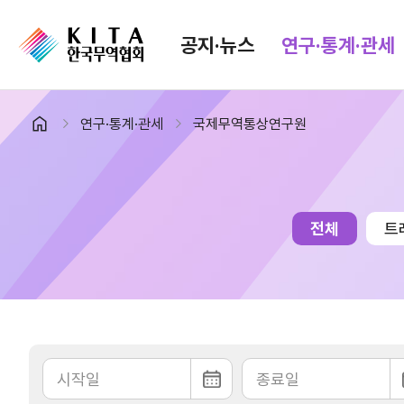
공지·뉴스
연구·통계·관세
연구·통계·관세
국제무역통상연구원
공지·뉴스
검색
협회소식
무역동향
공지사항
무역뉴스
전체
트
보도자료
뉴스레터
포토뉴스
해외시장뉴스
입찰공고
해외시장동향
유관기관소식