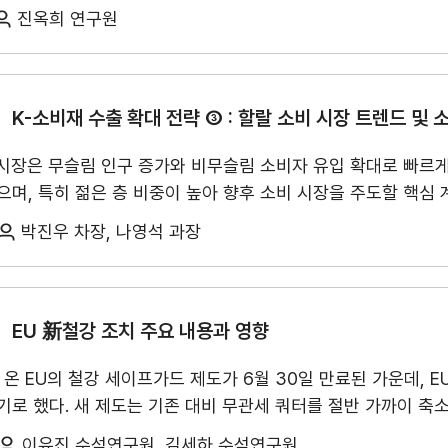
무역실무
건의
 위안화 결제 확대를 추진하고 있으며, 서방의 제재 대상국을 중
제안보 협력, ▲통관·원산지 검증·인증 절차 강화, ▲노동법과 
진옥희 연구원
용어
규제애로 건
일 내에 달러를 대체하기는 어렵다. 원유 가격의 기준은 여전히 
인공지능 협력 등 디지털 무역규범의 조정으로 정리된다.
한국은 USMCA 당사
글로벌 기준가격이라기보다 보완적 지표에 머물고 있다. 또한, 
서식
·소재를 공급하는 한국 기업은 협정 개정에 따른 영향을 받을 수
대되고 있어 보편적 결제통화로 보기에는 한계가 있다. 중국의 
 차지하며, 2016년 810억 달러 수준이던 수출 규모는 2025년
회계
따라서 페트로 위안화는 달러를 대체하는 새 질서라기보다 달러
K-소비재 수출 확대 전략 ③ : 할랄 소비 시장 트렌드 및 
DI)도 최근 10년간 꾸준히 확대되어 2016년 155억 달러에서 
사례
자동차 부품, 전자부품, 이차전지, 절연선·케이블, 의약품 등 제
장은 무슬림 인구 증가와 비무슬림 소비자 유입 확대로 빠르게 
무역실무 매뉴얼
산업 보호와 경제 안보 기조가 협정에 반영된다면 북미 수출 및 
며, 특히 젊은 층 비중이 높아 향후 소비 시장을 주도할 핵심 
투자·진출한 한국 기업 대상 설문 조사에서도 이러한 인식이 확
할랄은 종교를 넘어 글로벌 소비 트렌드로 주목받고 있다.
OIC(이슬람협력기구) 
받고 있으며, 공동 검토 결과가 사업 운영에 영향을 미칠 것으로
박진우 차장, 나영석 과장
라비아·UAE·튀르키예·인도네시아·말레이시아)이 전체의 42.8
알루미늄 및 기타 공산품의 원산지 규정 강화 가능성을 가장 중요
망 확보, 시장 정보 부족 등을 주요 애로사항으로 지적하고 있
요 부담으로 지적했다. 응답 기업들은 북미 역내 대체 공급망 구
높이고 현지 소비자 성향에 대한 세심한 대응이 필요한 상황이다.
할랄 시장은 식
 북미 산업 공급망의 근간으로 당사국별 견해 차이에도 불구하고 협정이 종료될
경영공시
윤리경영
를 형성하고 있다. 무슬림 소비시장 규모는 약 2.43조 달러로
EU 新철강 조치 주요 내용과 영향
, 다시 한번 미국을 중심으로 한 질서 재편이 일어날 것으로 
 특히 할랄 시장은 인증 체계와 국가별 산업 정책에 영향을 받는
주요 의사결정기구
무역센터 윤리헌장
실성 확대가 주요 위험으로 작용할 것으로 전망된다. 또한 미국
 온 EU의 철강 세이프가드 제도가 6월 30일 만료된 가운데, 
좌우한다. 일부 국가는 할랄 인증을 산업 보호 및 수출 전략 
승의 압박과 동시에 시장 확대의 기회도 엿볼 수 있다. 이에 따
정관
협회윤리강령
로 했다. 새 제도는 기존 대비 무관세 쿼터를 절반 가까이 축소
할랄 시장의 주요 트렌드는 R.I.S.E로 요약된다. 첫째, 지역화(Re
 여부와 공급망 점검을 중심으로 선제적인 대응 체계를 구축해 
출자법인
한 것이 특징이다. 이는 지난해 기존 세이프가드 제도를 일부 강화
산되며 글로벌 브랜드를 로컬 브랜드와 자국산 제품으로 대체하는
이유진 수석연구원, 김세하 수석연구원