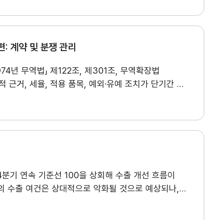
소되었으나, 한국은 국가별 쿼터 207.3만t을
 익숙한 디지털 네이티브 소비자가 증가하면서, 모바일
비해 감소 폭이 제한적이다. 또한 對EU 주요 철강
Segmentation) 측면에서는 중동이 전통적
호적인 수준의 쿼터를 확보해 우리 업계의 부담을 일부
 소비가 확대되는 반면, 동남아는 중산층 증가와 소득
 비롯해 캐나다 등 주요국으로 철강 고율관세 기조가
: 계약 및 분쟁 관리
 소비(ESG) 측면에서는 위생·건강·영양·윤리를
포괄하는 ‘타이이브(Tayyib)’ 개념이 부각되며, 할랄 소비가 친환경·윤리 생산 및 소비와 결합하는 방향으로 고도화되고 있다.
할랄
4년 무역법」 제122조, 제301조, 무역확장법
 구매 시 할랄 인증을 필수적으로 고려하는 것으로
 근거, 세율, 적용 품목, 예외·유예 조치가 단기간 내
었다. 특히 동남아 국가에서는 할랄 인증을 더
스크는 단순한 정책 변화에 그치지 않고, 관세 부담의
대적으로 더 고려하는 것으로 나타났다. 또한 할랄
귀속, 계약 이행 여부, 가격 조정과 재협상 등을 둘러싼 계약상 분쟁으로 이어질 수 있다는 점에서 사전 대응이 중요하다.
으며, 인도네시아는 종교적 신념, 말레이시아는 위생·
점검 사항, 신규 계약 체결 시 반영할 수 있는 주요
의료, 뷰티, 유아용품 등으로 확대되고 있으며, 비식품
에서는 할랄 제품 전반이 여전히 오프라인 중심
문가 기고 특집 -
I. 관세 리스크 관리를 위한 기존 및 신규계약
구매 비중이 높았으며, 뷰티제품의 경우에만 온라인
보다 온라인 채널 활용도가 높았고, 특히 비식품
 4분기 연속 기준선 100을 상회해 수출 개선 흐름이
약을 사전에 설계하는 것이 효과적이다. II. 관세
 큰 이유로 ‘판매처 부족’이 46.1%를 차지했으며,
의 수출 여건은 상대적으로 악화될 것으로 예상되나,
특히 사우디아라비아에서 해당 응답 비율이 77.8%에 달해 한국 제품의 유통 접근성 부족이 가장 큰 제약 요인으로 확인되었다.
한국
축되었던 설비가동률의 회복 기대가 반영되면서
분쟁해결제도(ADR)가 더 효과적이므로, 계약 단계에서 단계별 분쟁해결절차를 미리 설계해 둘 필요가 있다.
* 실제 계약서 작성 및 대응
고 답했으며 동남아는 식품·음료, 중동은 뷰티제품 중심
품목의 수출 여건이 개선될 것으로 조사됐다. 특히
별 기업의 상황에 맞춘 전문가의 별도 진단과 자문이
 상대적으로 인증 인식이 낮았으며, 특히 여성의