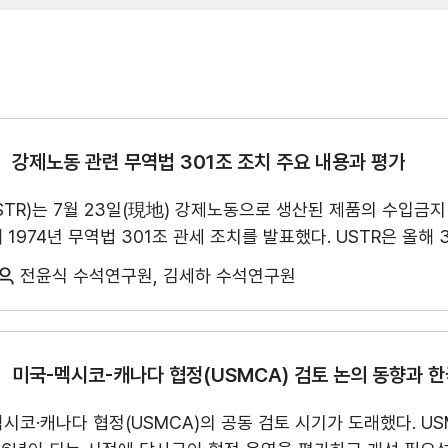
관세/비관세장벽
관세
비관세장벽
강제노동 관련 무역법 301조 조치 주요 내용과 평가
FAQ
TR)는 7월 23일(現地) 강제노동으로 생산된 제품의 수입금지
 1974년 무역법 301조 관세 조치를 발표했다. USTR은 올해 
제노동에 대한 관세를 결정했다. 이 조치는 7월 24일 자정(現地
전윤식 수석연구원, 김세하 수석연구원
122조 관세를 대체하게 된다.
이번 조치를 통해 한국은 일본, 스위스와 함께 12.
 과잉생산에 대한 별도의 301조 조사 결과를 발표하지 않은 가
권, ’26.5.~), 독일(약가, ’26.6.~)에 대한 조사는 이미 진
신속히 진행되었으며, 최근 브라질에 대한 25% 관세조치에서 
미국-멕시코-캐나다 협정(USMCA) 검토 논의 동향과 한
요 수단으로 활용될 전망이어서 주의가 필요하다.
지원/혜택
·멕시코·캐나다 협정(USMCA)의 공동 검토 시기가 도래했다. US