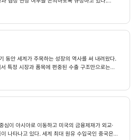
성과 협정 연장 여부를 논의하도록 규정하고 있다.
a
무역아카데미
 않으면 현행 협정은 유지된 채 2036년까지 10년간
e러닝
 미국은 현행 형태의 USMCA 연장에 동의하지 않아
협정의 운영과 이행을 점검하는 절차이나 미국은
오프라인
이 높다. 따라서 이어지는 연례 검토는 향후 북미
자격시험
를 현행 USMCA의 미비점을 보완하고 북미 공급망에
취업연계
랜치
행정부 주요 업적인 USMCA가 불필요하며, 협정을
기 동안 세계가 주목하는 성장의 역사를 써 내려왔다.
북미자유협정(NAFTA)의 일부 문제를 개선하고 북미
속에서 특정 시장과 품목에 편중된 수출 구조만으로는
일자리 창출이라는 목표를 충분히 달성하지 못했다고
 우리 수출의 고도화, 외연 확대, 공급망 안정화라는
역내 투자 증가, 제3국산 제품의 환적과 우회수출,
 9대 실천 전략을 제시한다. ※ 첨부파일 다운로드 후
 협정의 안정적 유지와 북미 무관세 시장의 중요성을
자 안정성, 고용 및 지역 가치사슬에 긍정적으로
의 단절이 아니라 상호보완적 생산구조를 반영한다고
 확보에 초점을 맞춰야 한다는 입장을 보였다. 캐나다
규범 현대화, 공급망 회복력 강화, 무역 다변화
중심이 아시아로 이동하고 미국의 금융제재가 외교·
합하면 이번 공동 검토의 주요 쟁점은 ▲자동차·철강·
이 나타나고 있다. 세계 최대 원유 수입국인 중국은
 수출에 대한 규제 강화, ▲핵심광물 조달·수출통제·