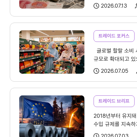
TradePro
컨설팅
이러한 변화 속에서
외국인투자심사 등 경
2026.07.13
TradePro's 초이스
무역현장컨설팅
위안화가 가까운 시
상하이 원유선물은 
1:1상담
FTA컨설팅
완성품 기업에 부품
국가를 중심으로 확
수출은 20% 이상을
오픈상담
운용을 제약한다. 
트레이드 포커스
3국 해외직접투자(F
AI 상담
이해해야 한다.
투자는 주로 자동차·
글로벌 할랄 소비 시
전문가 채용
통해 미국의 자국 
규모로 확대되고 있으
예상된다.
북미에 
USMCA의 영향을 
2026.07.05
주요 5개국(사우디아
자동차부품, 철강·
협회소개
바이어 발굴 및 유통
불확실하다는 점을 주
투자 확대 등을 검토 중인 것으로 확인되었다. USMCA는
홈
회장
확대되며 산업 생태계
트레이드 브리프
가능성은 제한적이며
빠르게 성장 중이다.
인사말
장기화에 따른 불확
2018년부터 유지돼
진입과 경쟁 구조를 
한국 기업은 비용 상
역대회장
수입 규제를 지속하기
작용하기도 한다.
제품별 원산지 충족
등 규제를 한층 강화
보이콧 움직임이 확
2026.07.03