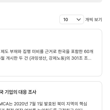
개씩 보기
 제도 부재와 집행 미비를 근거로 한국을 포함한 60개
3월 개시한 두 건 (과잉생산, 강제노동)의 301조 조사
)부터 즉각 시행되며, 7월 24일 종료 예정이던 무역법
5%(기본 관세율 합산)의 관세를 적용받게 되었다.
운데, 다양한 문제에 대한 추가 조사 시행 의사도 밝힌
행 중이다. 약 1년이 소요되던 과거 301조 사례에 비해 이번
확인되듯 무역법 301조는 트럼프 2기 행정부의 ⾼관세
국 기업의 대응 조사
교육/취업
MCA는 2020년 7월 1일 발효된 북미 지역의 핵심