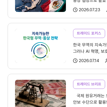
통상 협정으로 발효
사업신청
KITA멤버십
3국이 모두 연장에 
2026.07.23
진행중인 사업
발급
연례 검토가 이어진다
2042년까지 협정
종료된 사업
혜택
광범위한 변화를 제
상시지원 사업
상담
트레이드 포커스
포상
대한 통제력을 강화
한국 무역의 지속가
연장하지 않을 것이라
그러나 AI 혁명,
경제관계 재조정에 
기업인여행카드 ABT
지속가능한 성장을 
보고 있다. 특히 멕
2026.07.14
세 가지 방향 아래 지
회의실 임대
열람을 권장드립니다
강조하고 있다. 멕
기여했다는 평가가 
보고, 공동 검토가 
트레이드 브리프
역시 예측 가능하고 
자문·상담
국제 원유거래는 오
안보 수단으로 활용
알루미늄 및 기타 