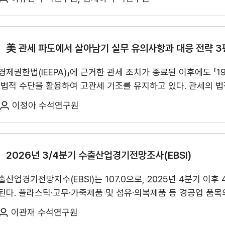
조를 반영한 조치로 해석된다.
EU의 전체 무관세 쿼터는 크게 축
무역센터 현황
) 측면에서는 젊은 무슬림 인구를 중심으로 SNS와 온라인 쇼핑에
안전보건경영
대비 감소율이 약 19.7%에 그쳐, 전체 쿼터 감소율(46%)에 
과 온라인 플랫폼 기반 유통이 확대되고 있다. 셋째, 소비 세분화(
안전보건 경영방침
28% 감소)와 인도(30% 감소) 등에 비해서도 상대적으로 우
에도 최근 생활비 부담 증가와 외국인 유입 확대에 따라 중저가
안전보건 경영목표
로 예상된다. 다만, EU 철강 수입규제가 상시화되고, 미국을
美 관세 파도에서 살아남기 실무 유의사항과 대응 전략 3편
를 중심으로 프리미엄 소비가 빠르게 확대되고 있다. 넷째, 가치
적인 모니터링과 대응이 필요하다.
권한법(IEEPA)」에 근거한 관세 조치가 종료된 이후에도 「197
를 대상으로 실시한 설문조사 결과, 응답자의 78.8%가 소비재
사회공헌활동
 법적 수단을 활용하여 고관세 기조를 유지하고 있다. 관세의 법적
인증은 품질이나 가격보다 더 중요한 1순위 구매 기준으로 조사되
활동소개
우리 기업의 통상환경 불확실성도 확대되고 있다. 특히 관세 리
한 반면, 중동은 브랜드와 생산국 이미지 등 할랄 외 요소도 상
이정아 수석연구원
뿐 아니라 위생·안전·품질을 보장하는 수단으로도 인식되고 있었
 전문가 자문을 바탕으로 관세 리스크 완화를 위한 기존 계약서 
CI규정/전용서체
 차이를 보였다. 할랄 제품 소비는 식품·음료를 중심으로 건강·
적 분쟁해결수단을 검토하였다. 1편: 美 관세 파도에서 살아남기: 실무 유의사항과 대응 전략2편:
CI
할랄 인증 품목의 구매 비율은 중동보다 동남아에서 더 높게 나타났다.
유통 측면
美 관세 파도에서 살아남기: 실무 유의사항과 대응 전략 2편 - 전
2026년 3/4분기 수출산업경기전망조사(EBSI)
 식품·음료는 대형마트, 건강·의료 제품은 백화점 및 쇼핑몰 
전용서체
 상대적으로 높게 나타났다. 반면 한국 소비재는 일반 할랄 제품
출산업경기전망지수(EBSI)는 107.0으로, 2025년 4분기 이후
 변동 정의·가격 조정 적용 기준·비용 분담 비율 등을 담은 관세 특
 경향이 두드러졌다. 그럼에도 한국 소비재를 구매하지 않는 가장
된다. 플라스틱·고무·가죽제품 및 섬유·의복제품 등 경공업 품목
기·부품, 선박 등 주력 품목의 수출 개선세와 중동 사태로 위
반적으로 높은 수준으로, 응답자의 83.0%가 구매 경험이 있다
이관재 수석연구원
 웃돌았다. 품목별로는 15대 품목 중 반도체를 포함한 4개 
구조, 계약 조건, 대상 품목 등에 따라 달라질 수 있으므로 개
한국산 할랄 제품 중 유아용품은 인증에 민감한 반면, 뷰티제품은