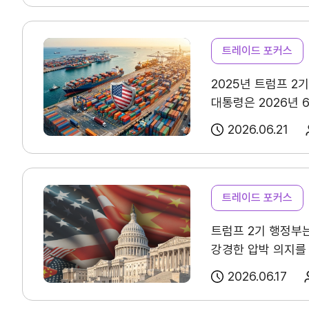
반도체(142.6)는
필요합니다.
18.0%는 화장품 
홈
KITA.net
확대가 이어지면서 수
영향을 받았다고 응
서비스 신청내역
강세가 이어질 것으로
트레이드 포커스
시장을 넘어 정책·디
자문/상담 내역
겹치면서 수출 여건 
기반 유통 변화, 
2025년 트럼프 2
유지하면서 수출 부진
마이스크랩
명확한 상품 포지셔
대통령은 2026년 
개선될 것으로 조사됐
선점 전략을 병행할
관심정보
기조를 재확인했다. 
(111.4)의 경우 
지속시키는 전략이 
2026.06.21
강화했고, 美 법무부
2017년 4분기 이
(24.7%)’과 ‘물
관세회피 제재는 주로
비용부담을 확대하는 요
기업전용
과세가격·통관 허용
발표됩니다.※ 이전 
트레이드 포커스
벌금이 부과된다. E
: https://kosis.
회원사검색
기업정보관리
트럼프 2기 행정부
강경한 압박 의지를
위중하게 다뤄지고 있다
그 결과 미국 내에
회원사가입
FCA 관세회피 사건 
2026.06.17
제기되고 있다.
반
합의금이 5억 4,9
입법을 추진하고 있
업계단체와 같은 업