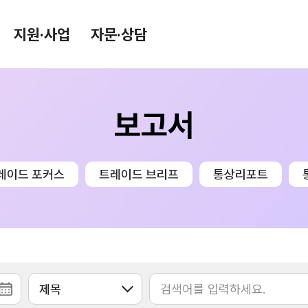
지원·사업
자문·상담
보고서
환율/원자재 동향
KITA TV
환율종합
레이드 포커스
트레이드 브리프
통상리포트
환율뉴스
원자재 시장 정보