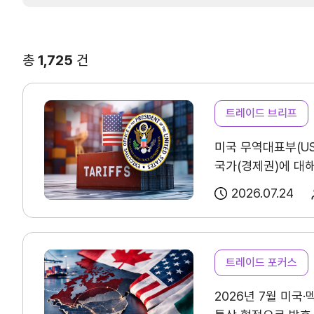
연구·통계·관세
국제무역통상연구원
무역통계
총
1,725
건
연구원 소개
국내통계
보고서
해외통계
트레이드 브리프
소부장산업 공급망센터
IMF 세계통계
통상뉴스
미국 무역대표부(US
국가(경제권)에 대해
수입규제
결과 4개월 만에 강
2026.07.24
USTR은 16개국의
지원·사업
바 있다. 베트남(지재
조치는 이례적으로 
트레이드 포커스
기조를 이행하는 주
협회사업
2026년 7월 미국