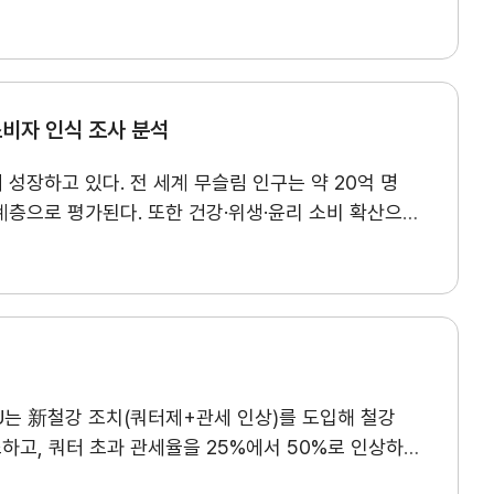
고객센터
심으로 페트로 위안화 논의가 부상하고 있다. 다만,
환경법 집행 강화, ▲데이터 이동·디지털 서비스 규제·
의
Q&A
WTI와 브렌트유가 주도하고 있으며, 위안화 표시
국이 아니나 북미 지역에 생산시설을 운영하거나 북미
위안화 결제는 제재 대상국이나 중국 의존도가 높은
자주묻는 질문
밖에 없다. 한국의 대세계 수출에서 북미 3국으로의
자본 이동 제한과 낮은 역외 유동성도 산유국의 위안화
 1,450억 달러로 79% 상승하였다. 한국 기업의 북미
 중심 질서의 틈새에서 활용되는 부분적 대안으로
소비자 인식 조사 분석
2025년 286억 달러를 기록하였다. 한국 기업의
조업에 집중되어 있다. 따라서 USMCA 공동 검토를
성장하고 있다. 전 세계 무슬림 인구는 약 20억 명
투자 기업의 사업 전략에 변화가 요구될 것으로
계층으로 평가된다. 또한 건강·위생·윤리 소비 확산으로
인됐다. 응답 기업의 상당수가 생산·판매·수출 측면에서
국가의 할랄 제품 수입은 약 4,078억 달러 규모이며,
 평가했다. 조사에 응답한 기업들은 자동차·
%를 차지한다. 반면 우리 기업은 할랄 시장 현지
한 변수로 인식했으며, 공동 검토의 시기와 내용이
어, 빠르게 변화하는 할랄 시장 트렌드에 대한 이해를
축, 공급망 재편에 따른 신규 공급자 진입, 미국 내
품 중심에서 의약품, 화장품, 유아용품 등으로
채용
찾아오시는 길
, 식품 비중이 가장 크며 의약품과 화장품 시장도
예상된다. 따라서 협정의 존속 자체보다는 공동 검토의
 정책 주도형 시장으로, 인증 기준과 산업 전략이 시장
인재상
의 주도로 원산지 규정이나 공급망 규제가 강화될 경우
EU는 新철강 조치(쿼터제+관세 인상)를 도입해 철강
수단으로 활용하며, 이는 외국 기업에 비관세 장벽으로
라 우리 기업은 공동 검토의 진행 상황을 파악하고
채용절차
하고, 쿼터 초과 관세율을 25%에서 50%로 인상하는
gionalization) 측면에서 정치·종교적 이슈와 연계된
나갈 필요가 있다.
직원채용FAQ
한 데 이어, 미국의 철강 232조 관세 강화 등
 경향이 강화되고 있다. 둘째, 디지털 혁신