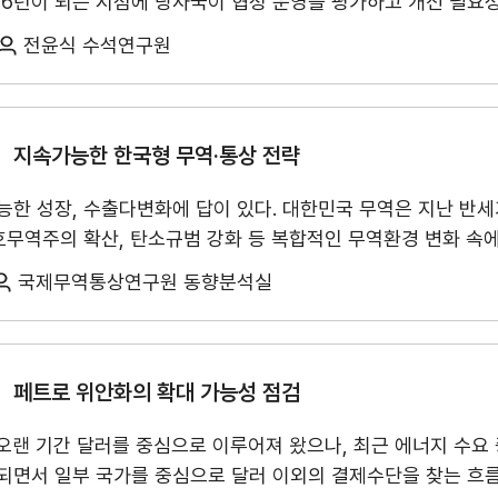
 6년이 되는 시점에 당사국이 협정 운영을 평가하고 개선 필요
수출역량진단
tradeKore
동의할 경우 협정은 2042년까지 연장되지만, 합의가 이루어지지
전윤식 수석연구원
입점
. 올해 7월 1일 당사국들은 화상으로 공동 검토를 실시하였고,
의 즉시 연장은 이루어지지 않았다. 협정의 검토는 원칙적으로 
바이어 발굴
AI 빅데이터 맞춤분석
시하고 있어 이후 단계에서 사실상 협정 개정 성격을 보일 가능성
통상 질서와 공급망 운영의 향방을 가르는 분기점으로 평가된다.
미국은 이번 검토
지속가능한 한국형 무역·통상 전략
수출입 물류포털
스타트업브
하는 계기로 활용하려는 입장이다. 트럼프 대통령은 자신의 1기 
능한 성장, 수출다변화에 답이 있다. 대한민국 무역은 지난 반세
고 언급했다. 미국 무역대표부 (USTR)는 USMCA가 과거 
 보호무역주의 확산, 탄소규범 강화 등 복합적인 무역환경 변화 
기여했다고 평가하면서도, 미국의 제조업 역량 강화와 양질의 
C
해외지부 현지지원·KITA POST
이노브랜치
담보하기 어렵다. 본 제언집은 한국무역협회 창립 80주년을 맞아
시코·캐나다와의 상품무역 적자 확대, 비시장경제국 기업의 북미 
국제무역통상연구원 동향분석실
속가능한 무역대국으로 나아가기 위한 「D.I.V.E.R.S.I.F.Y.」
미국 생산시설의 해외 이전 등을 주요 문제로 제기하였다.
반면 멕시코와 캐나다는
.
시코의 이해관계자 의견수렴 결과 USMCA가 북미 생산통합, 투
우세했다. 멕시코 측은 미국의 대멕시코 무역적자가 양국 경제
페트로 위안화의 확대 가능성 점검
협정의 전면 개정보다는 이행 개선과 제도 현대화, 예측 가능성
관세가 없는 북미 시장의 유지를 중시하면서 무역절차 간소화, 
랜 기간 달러를 중심으로 이루어져 왔으나, 최근 에너지 수요 
필요성을 함께 제기했다.
3국의 의견 수렴 결과와 USTR의 의회 보고 사항을 종
되면서 일부 국가를 중심으로 달러 이외의 결제수단을 찾는 흐름
공산품의 원산지 규정 강화, ▲비시장경제국의 투자·과잉생산·우회