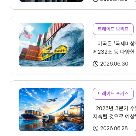
글로벌 보호무역 기
(Innovation
연혁
배정받아 기존 쿼터 
앱을 통한 할랄 검증
수출국인 튀르키예(
프리미엄 시장이었음
조직소개
완화할 수 있을 것으
증가로 뷰티·헬스케어
트레이드 브리프
확산되고 있어 지속
미국은 「국제비상경제
주요 5개국 소비자
사업전략/추진과제
제232조 등 다양한
나타났으며, 할랄 
빈번히 변경되면서 
중시하는 경향이 강
2026.06.30
인증은 종교적 이유
국제무역통상연구원은
안전성을 더 중시하는
조항, 분쟁 발생 시 활용 가능한 대체
트레이드 포커스
구조를 보이고 있다.
점검사항 관세 변동으로 인한 계약 분쟁을 예방하기 위해 기존 계약의 거래조건· 불가항력·가격 조정 조항 등을 우선 점검하고, 신규
쇼핑몰 구매 비중이
2026년 3분기 수
계약 체결 시에는 관세
분야에서 온라인 구매
지속될 것으로 예상
분쟁 대응 전략 관세와 관련된 상사분쟁은 상호 의존적 거래관계·영업비밀 보호 등을 고려할 때 소송보다 조정·중재 등 대체적
반도체, 무선통신기
소비재 인지도는 전
2026.06.28
마이페이지
종합지수는 기준선을
방안은 기업별 거래 
소비가 나타났다. 