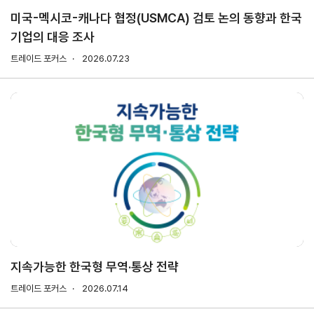
미국-멕시코-캐나다 협정(USMCA) 검토 논의 동향과 한국
기업의 대응 조사
지원/혜택
협회사업
교육/취업
트레이드 포커스
2026.07.23
KITA
수출역
trade
사업신
무역아
멤버십
량진단
Korea
청
카데미
발급
입점
진행중인
e러닝
사업
AI
혜택
바이어
빅데이
오프라인
발굴
종료된
터
상담
사업
자격시험
맞춤분
포상
석
상시지원
취업연계
스타트
사업
업브랜
치
기업인
수출입
여행카
물류포
지속가능한 한국형 무역·통상 전략
드
털
이노브
트레이드 포커스
2026.07.14
ABTC
랜치