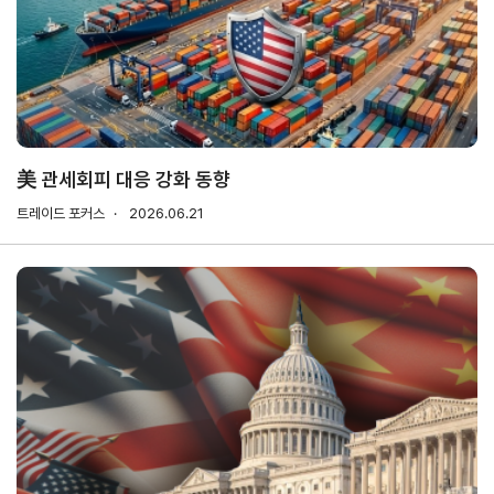
기업전용
회원
기업
무역
자사
회비
회비
사검
정보
업고
정보
납부
납부
색
관리
유번
조회
현황
호
신청
발급
美 관세회피 대응 강화 동향
회원
트레이드 포커스
2026.06.21
사가
입
Utility
신문
이용
개인
저작
이메
고
약관
정보
권
일주
처리
정책
소무
홈
방침
단수