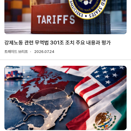
연구·통계·관세
국제무
무역통
관세/
역통상
계
비관세
연구원
장벽
국내통계
강제노동 관련 무역법 301조 조치 주요 내용과 평가
연구원
관세
해외통계
트레이드 브리프
소개
2026.07.24
비관세장벽
IMF
보고서
세계통계
FAQ
소부장산업
공급망센터
통상뉴스
수입규제
지원·사업