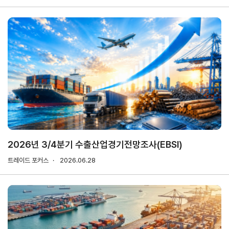
마이페이지
홈
KITA
KITA
무역
자사
회원
.net
멤버
아카
정보
정보
십
데미
관리
관리
서비스
신청내역
자문/
상담
2026년 3/4분기 수출산업경기전망조사(EBSI)
내역
트레이드 포커스
2026.06.28
마이스크랩
관심정보