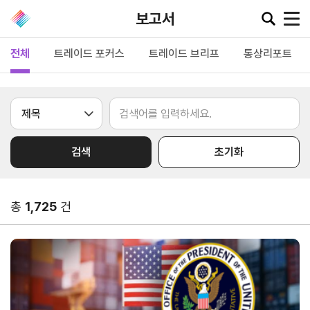
보고서
전체
트레이드 포커스
트레이드 브리프
통상리포트
공지·뉴스
협회소
무역동
환율/
KITA
식
향
원자재
TV
검색
초기화
동향
공지사항
무역뉴스
환율종합
보도자료
뉴스레터
총
1,725
건
환율뉴스
포토뉴스
해외시장뉴스
원자재
입찰공고
해외시장동향
시장
정보
유관기관소식