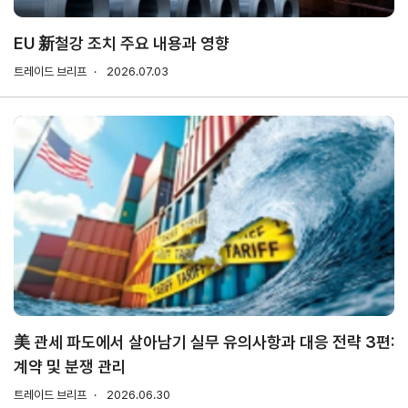
소개
안전보건
경영방침
EU 新철강 조치 주요 내용과 영향
사업
안전보건
트레이드 브리프
2026.07.03
전략/
경영목표
추진
과제
사회
공헌
활동
활동소개
CI규
정/
전용
美 관세 파도에서 살아남기 실무 유의사항과 대응 전략 3편:
서체
계약 및 분쟁 관리
CI
트레이드 브리프
2026.06.30
전용서체