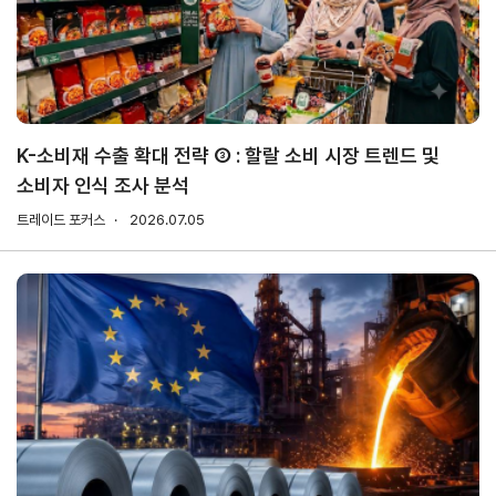
무역실무
상담
매뉴얼
전문가
채용
K-소비재 수출 확대 전략 ③ : 할랄 소비 시장 트렌드 및
소비자 인식 조사 분석
협회소개
트레이드 포커스
2026.07.05
홈
회장
경영
윤리
채용
찾아
공시
경영
오시
인사말
인재상
는 길
주요
무역센터
역대회장
채용절차
의사결정기구
윤리헌장
직원채용FAQ
정관
협회윤리강령
연혁
출자법인
안전
무역센터
보건
조직
현황
경영