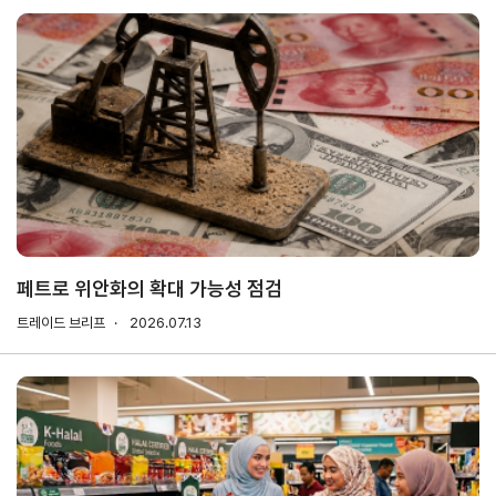
해외지
회의실
부
임대
현지지
원
·KITA
POST
자문·상담
페트로 위안화의 확대 가능성 점검
Trade
컨설팅
무역실
건의
고객센
트레이드 브리프
Pro
2026.07.13
무
터
규제애로
무역현장컨설팅
건의
TradePro's
용어
Q&A
초이스
FTA컨설팅
서식
자주묻는
1:1상담
질문
회계
오픈상담
사례
AI