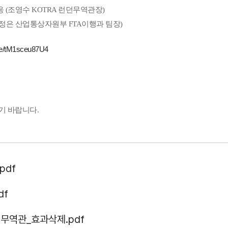
응 (조영수 KOTRA 런던무역관장)
 (이정은 산업통상자원부 FTA이행과 팀장)
관세/비관세장벽
.be/tM1sceu87U4
관세
비관세장벽
FAQ
기 바랍니다.
pdf
df
지원/혜택
던무역관_효과삭제.pdf