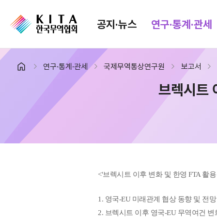
공지·뉴스
연구·통계·관세
연구·통계·관세
국제무역통상연구원
보고서
공지·뉴스
검색
브렉시트 
협회소식
무역동향
공지사항
무역뉴스
보도자료
뉴스레터
포토뉴스
해외시장뉴스
입찰공고
해외시장동향
유관기관소식
<'브렉시트 이후 변화 및 한영 FTA 활용 안
1. 영국-EU 미래관계 협상 동향 및 
2. 브렉시트 이후 영국-EU 무역여건