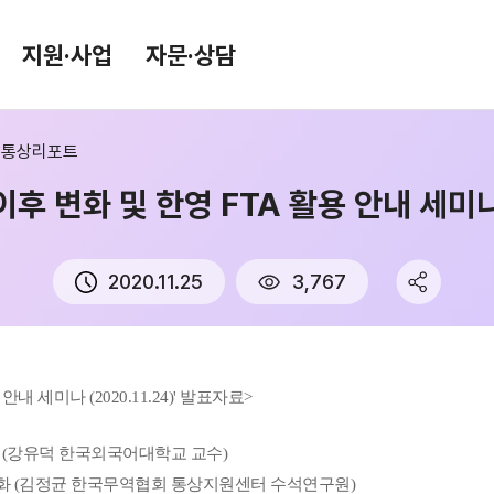
지원·사업
자문·상담
통상리포트
이후 변화 및 한영 FTA 활용 안내 세미
환율/원자재 동향
KITA TV
환율종합
2020.11.25
3,767
환율뉴스
원자재 시장 정보
내 세미나 (2020.11.24)' 발표자료>
전망 (강유덕 한국외국어대학교 교수)
 변화 (김정균 한국무역협회 통상지원센터 수석연구원)