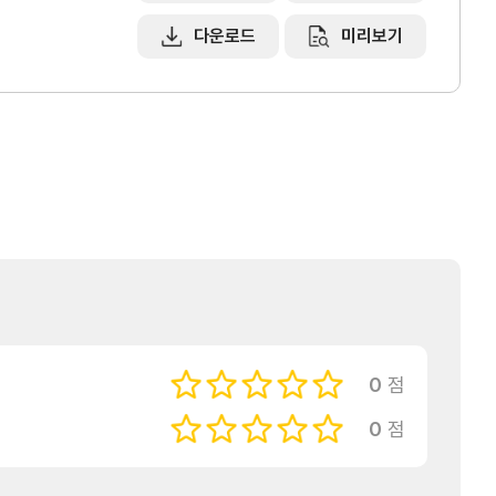
a
무역아카데미
다운로드
미리보기
e러닝
오프라인
자격시험
취업연계
랜치
0
점
0
점