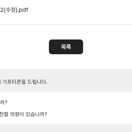
수출역량진단
tradeKore
2(수정).pdf
입점
바이어 발굴
AI 빅데이터 맞춤분석
수출입 물류포털
스타트업브
목록
C
해외지부 현지지원·KITA POST
이노브랜치
해 기프티콘을 드립니다.
까?
추천할 의향이 있습니까?