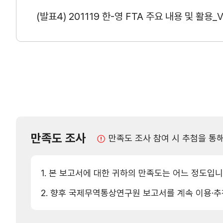
사업신청
KITA멤버십
(발표4) 201119 한-영 FTA 주요 내용 및 활용_V
진행중인 사업
발급
종료된 사업
혜택
상시지원 사업
상담
포상
기업인여행카드 ABT
만족도 조사
만족도 조사 참여 시 추첨을 통
회의실 임대
1. 본 보고서에 대한 귀하의 만족도는 어느 정도입니
2. 향후 국제무역통상연구원 보고서를 계속 이용·
자문·상담