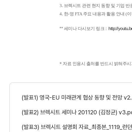
연구·통계·관세
3. 브렉시트 관련 현지 동향 및 기업 반
4. 한-영 FTA 주요 내용과 활용 안내
국제무역통상연구원
무역통계
** 세미나 다시보기 링크 :
http://youtu
연구원 소개
국내통계
보고서
해외통계
소부장산업 공급망센터
IMF 세계통계
통상뉴스
* 자료 인용시 출처를 반드시 밝혀주시
수입규제
(발표1) 영국-EU 미래관계 협상 동향 및 전망 v2.
지원·사업
(발표2) 브렉시트 세미나 201120 (김정균) v3.p
협회사업
(발표3) 브렉시트 설명회 자료_최종본_1119_런