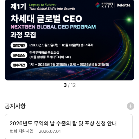
연구·통계·관세
국제무
무역통
관세/
역통상
계
비관세
연구원
장벽
국내통계
연구원
관세
해외통계
소개
비관세장벽
IMF
보고서
세계통계
FAQ
소부장산업
공급망센터
3
/
12
통상뉴스
수입규제
공지사항
2026년도 무역의 날 수출의 탑 및 포상 신청 안내
2026.07.01
협회 지원사업
지원·사업