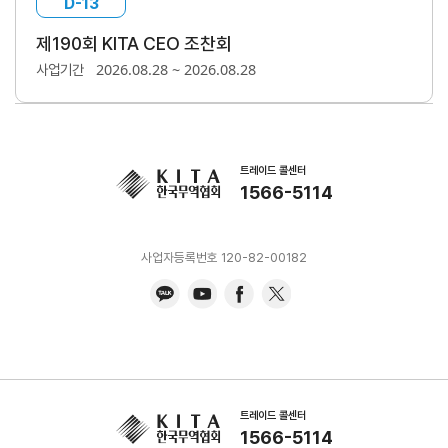
D-13
무역실무
상담
매뉴얼
제190회 KITA CEO 조찬회
전문가
채용
2026.08.28 ~ 2026.08.28
사업기간
트레이드 콜센터
협회소개
1566-5114
홈
회장
경영
윤리
채용
찾아
공시
경영
오시
인사말
인재상
사업자등록번호 120-82-00182
는 길
주요
무역센터
역대회장
채용절차
의사결정기구
윤리헌장
직원채용FAQ
정관
협회윤리강령
연혁
출자법인
안전
무역센터
트레이드 콜센터
보건
조직
1566-5114
현황
경영