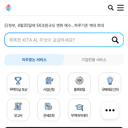
日정부, 4월30일에 56조원규모 엔화 매수…하루기준 역대 최대
[무역 리스크 관리] 보증서는 만능인가? 결정적인 하자는?(2)
[FTA 활용 성공 사례] V사-식음료
정부, 환태평양경제동반자협정(CPTPP) 가입 검토 공식화
日정부, 4월30일에 56조원규모 엔화 매수…하루기준 역대 최대
[무역 리스크 관리] 보증서는 만능인가? 결정적인 하자는?(2)
공지·뉴스
협회소
무역동
환율/
KITA
자주찾는 서비스
기업전용 서비스
식
향
원자재
TV
동향
공지사항
무역뉴스
환율종합
보도자료
뉴스레터
환율뉴스
포토뉴스
해외시장뉴스
무역의 날 포상
사업신청
물류포털
규제애로 건의
원자재
입찰공고
해외시장동향
시장
정보
유관기관소식
보고서
관세조회
무역아카데미