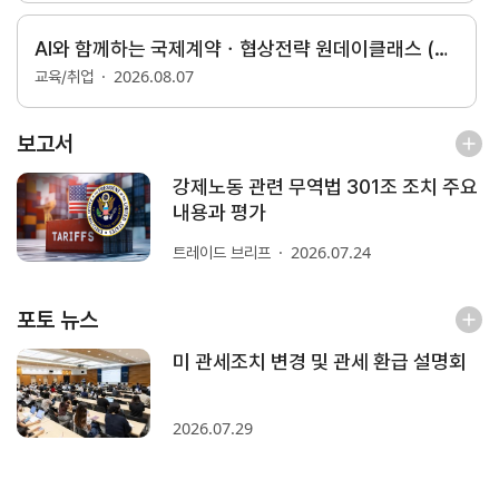
AI와 함께하는 국제계약ㆍ협상전략 원데이클래스 (9/18, 선착순)
지원/혜택
2026.08.07
협회사업
교육/취업
교육/취업
KITA
수출역
trade
보고서
사업신
무역아
멤버십
량진단
Korea
청
카데미
강제노동 관련 무역법 301조 조치 주요
발급
입점
진행중인
내용과 평가
e러닝
사업
AI
혜택
바이어
빅데이
2026.07.24
트레이드 브리프
오프라인
발굴
종료된
터
상담
사업
자격시험
맞춤분
포상
포토 뉴스
석
상시지원
취업연계
스타트
사업
업브랜
미 관세조치 변경 및 관세 환급 설명회
치
기업인
수출입
여행카
물류포
2026.07.29
드
털
이노브
ABTC
랜치