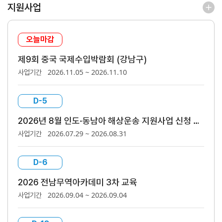
지원사업
해외지
회의실
부
임대
현지지
원
오늘마감
·KITA
제9회 중국 국제수입박람회 (강남구)
POST
2026.11.05 ~ 2026.11.10
사업기간
D-5
자문·상담
2026년 8월 인도·동남아 해상운송 지원사업 신청 안내(~8/12)
2026.07.29 ~ 2026.08.31
사업기간
Trade
컨설팅
무역실
건의
고객센
Pro
무
터
규제애로
무역현장컨설팅
건의
TradePro's
용어
Q&A
D-6
초이스
FTA컨설팅
서식
자주묻는
2026 전남무역아카데미 3차 교육
1:1상담
질문
회계
2026.09.04 ~ 2026.09.04
사업기간
오픈상담
사례
AI