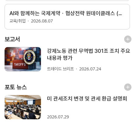
AI와 함께하는 국제계약ㆍ협상전략 원데이클래스 (9/18, 선착순)
지원/혜택
2026.08.07
협회사업
교육/취업
교육/취업
KITA
수출역
trade
보고서
사업신
무역아
멤버십
량진단
Korea
청
카데미
강제노동 관련 무역법 301조 조치 주요
발급
입점
진행중인
내용과 평가
e러닝
사업
AI
혜택
바이어
빅데이
2026.07.24
트레이드 브리프
오프라인
발굴
종료된
터
상담
사업
자격시험
맞춤분
포상
포토 뉴스
석
상시지원
취업연계
스타트
사업
업브랜
미 관세조치 변경 및 관세 환급 설명회
치
기업인
수출입
여행카
물류포
2026.07.29
드
털
이노브
ABTC
랜치