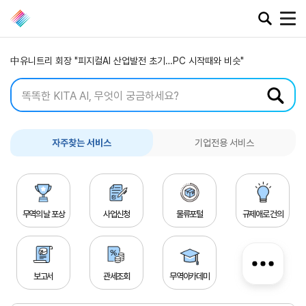
중동전쟁 장기화에 中企피해 1천37건…"물류비 상승·주문 보류"
전쟁에 원유 공급망 흔들려도 에너지안보로 재평가되는 K-정유
中유니트리 회장 "피지컬AI 산업발전 초기…PC 시작때와 비슷"
미국, 중국 폴리실리콘 수입 규제…국내 태양광 반사이익 기대
중동전쟁 장기화에 中企피해 1천37건…"물류비 상승·주문 보류"
공지·뉴스
전쟁에 원유 공급망 흔들려도 에너지안보로 재평가되는 K-정유
협회소
무역동
환율/
KITA
자주찾는 서비스
기업전용 서비스
식
향
원자재
TV
동향
공지사항
무역뉴스
환율종합
보도자료
뉴스레터
환율뉴스
포토뉴스
해외시장뉴스
무역의 날 포상
사업신청
물류포털
규제애로 건의
원자재
입찰공고
해외시장동향
시장
정보
유관기관소식
보고서
관세조회
무역아카데미