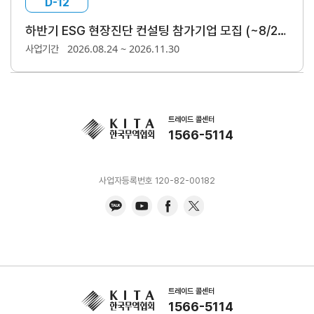
D-12
무역실무
상담
매뉴얼
하반기 ESG 현장진단 컨설팅 참가기업 모집 (~8/20)
전문가
채용
2026.08.24 ~ 2026.11.30
사업기간
트레이드 콜센터
협회소개
1566-5114
홈
회장
경영
윤리
채용
찾아
공시
경영
오시
인사말
인재상
사업자등록번호 120-82-00182
는 길
주요
무역센터
역대회장
채용절차
의사결정기구
윤리헌장
직원채용FAQ
정관
협회윤리강령
연혁
출자법인
안전
무역센터
트레이드 콜센터
보건
조직
1566-5114
현황
경영