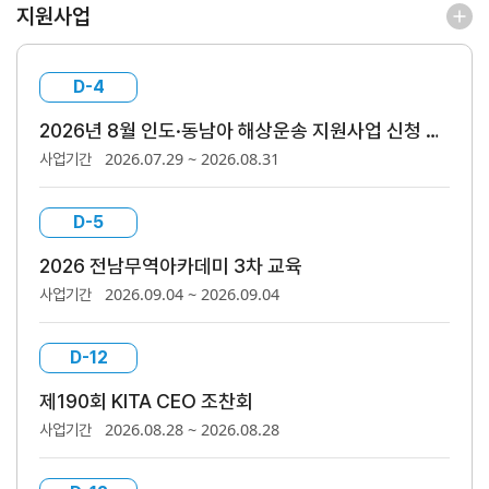
지원사업
해외지
회의실
부
임대
현지지
원
D-4
·KITA
2026년 8월 인도·동남아 해상운송 지원사업 신청 안내(~8/12)
POST
2026.07.29 ~ 2026.08.31
사업기간
D-5
자문·상담
2026 전남무역아카데미 3차 교육
2026.09.04 ~ 2026.09.04
사업기간
Trade
컨설팅
무역실
건의
고객센
Pro
무
터
규제애로
무역현장컨설팅
건의
TradePro's
용어
Q&A
D-12
초이스
FTA컨설팅
서식
자주묻는
제190회 KITA CEO 조찬회
1:1상담
질문
회계
2026.08.28 ~ 2026.08.28
사업기간
오픈상담
사례
AI