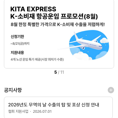
연구·통계·관세
국제무
무역통
관세/
역통상
계
비관세
연구원
장벽
국내통계
연구원
관세
해외통계
소개
비관세장벽
IMF
보고서
세계통계
FAQ
소부장산업
공급망센터
5
/
11
통상뉴스
수입규제
공지사항
2026년도 무역의 날 수출의 탑 및 포상 신청 안내
2026.07.01
협회 지원사업
지원·사업