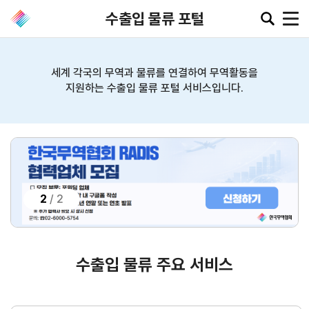
수출입 물류 포털
세계 각국의 무역과 물류를 연결하여 무역활동을
지원하는 수출입 물류 포털 서비스입니다.
공지·뉴스
협회소
무역동
환율/
KITA
식
향
원자재
TV
동향
공지사항
무역뉴스
환율종합
보도자료
뉴스레터
2
/
2
환율뉴스
포토뉴스
해외시장뉴스
원자재
입찰공고
해외시장동향
시장
정보
유관기관소식
수출입 물류 주요 서비스