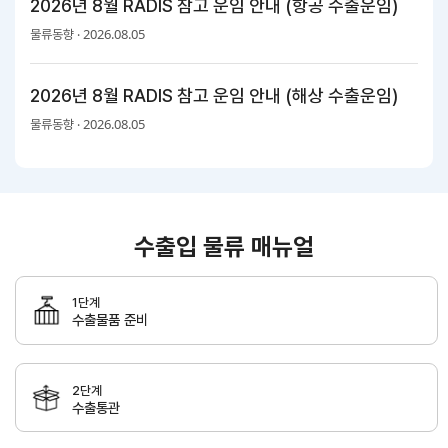
2026년 8월 RADIS 참고 운임 안내 (항공 수출운임)
해외지
2026.08.05
회의실
부
물류동향 ·
임대
현지지
원
2026년 8월 RADIS 참고 운임 안내 (해상 수출운임)
·KITA
POST
2026.08.05
물류동향 ·
자문·상담
수출입 물류 매뉴얼
Trade
컨설팅
무역실
건의
고객센
Pro
무
터
규제애로
1단계
무역현장컨설팅
수출물품 준비
건의
TradePro's
용어
Q&A
초이스
FTA컨설팅
서식
자주묻는
1:1상담
질문
2단계
회계
수출통관
오픈상담
사례
AI