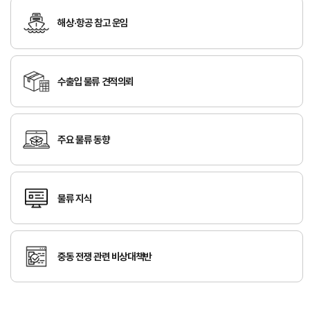
해상·항공 참고 운임
연구·통계·관세
국제무
무역통
관세/
역통상
계
비관세
수출입 물류 견적의뢰
연구원
장벽
국내통계
연구원
관세
해외통계
소개
비관세장벽
주요 물류 동향
IMF
보고서
세계통계
FAQ
소부장산업
공급망센터
물류 지식
통상뉴스
수입규제
중동 전쟁 관련 비상대책반
지원·사업