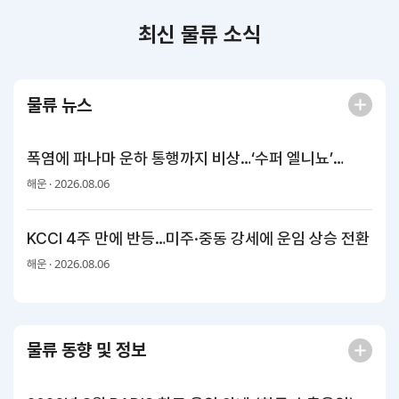
최신 물류 소식
지원/혜택
협회사업
교육/취업
KITA
수출역
trade
물류 뉴스
사업신
무역아
멤버십
량진단
Korea
청
카데미
폭염에 파나마 운하 통행까지 비상…‘수퍼 엘니뇨’
발급
입점
진행중인
e러닝
사업
우려에 통행 제한
AI
2026.08.06
해운 ·
혜택
바이어
빅데이
오프라인
발굴
종료된
터
상담
사업
자격시험
맞춤분
KCCI 4주 만에 반등…미주·중동 강세에 운임 상승 전환
포상
석
상시지원
취업연계
2026.08.06
해운 ·
스타트
사업
업브랜
치
기업인
수출입
여행카
물류포
물류 동향 및 정보
드
털
이노브
ABTC
랜치