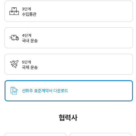
무역실무
상담
매뉴얼
3단계
수입통관
전문가
채용
4단계
국내 운송
협회소개
5단계
국제 운송
홈
회장
경영
윤리
채용
찾아
공시
경영
오시
인사말
인재상
는 길
주요
무역센터
역대회장
채용절차
의사결정기구
윤리헌장
선화주 표준계약서 다운로드
직원채용FAQ
정관
협회윤리강령
연혁
협력사
출자법인
안전
무역센터
보건
조직
현황
경영