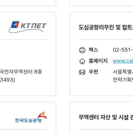
도심공항리무진 및 칼트
팩스
02-551
홈페이지
www.cal
한국전자무역센터 8층
우편
서울특별시
493)
전략기획팀
무역센터 자산 및 시설 