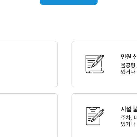
민원 
불공평
있거나
시설 
주차, 
있거나