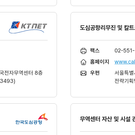
도심공항리무진 및 칼트
팩스
02-551
홈페이지
www.cal
한국전자무역센터 8층
우편
서울특별시
493)
전략기획팀
무역센터 자산 및 시설 