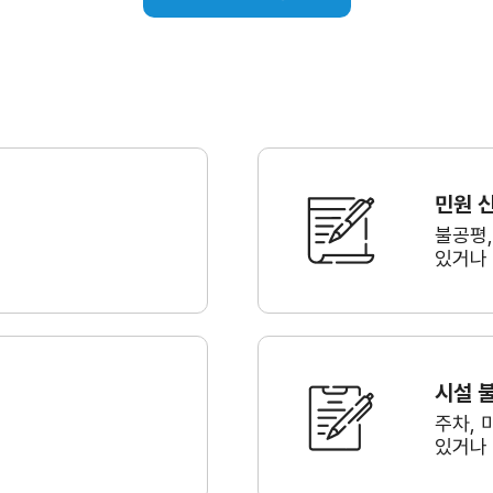
민원 
불공평
있거나
시설 
주차, 
있거나