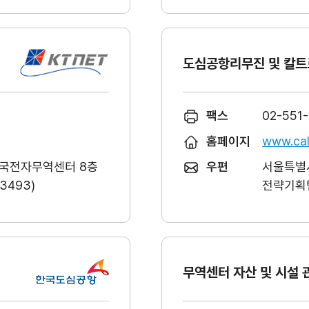
도심공항리무진 및 칼트
팩스
02-551
홈페이지
www.cal
한국전자무역센터 8층
우편
서울특별시
493)
전략기획팀
무역센터 자산 및 시설 