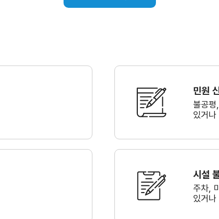
민원 
불공평
있거나
시설 
주차, 
있거나