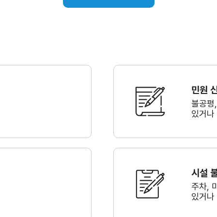
민원 
불공평
있거나
시설 
주차, 
있거나