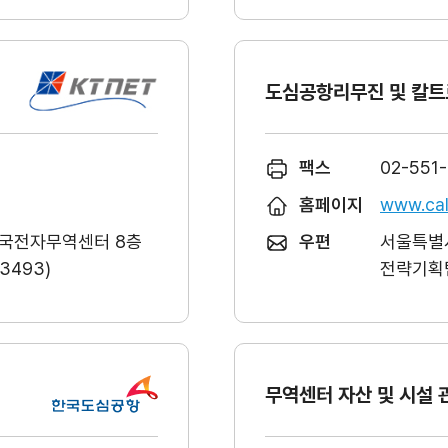
도심공항리무진 및 칼트
팩스
02-551
홈페이지
www.cal
한국전자무역센터 8층
우편
서울특별시
493)
전략기획팀
무역센터 자산 및 시설 