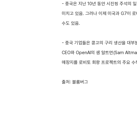
- 중국은 지난 10년 동안 시진핑 주석의
사업신청
KITA멤버십
미치고 있음. 그러나 이제 미국과 G7이 
진행중인 사업
발급
수도 있음.
종료된 사업
혜택
상시지원 사업
상담
- 중국 기업들은 콩고의 구리 생산을 대부분
포상
CEO와 OpenAI의 샘 알트먼(Sam Alt
매장지를 로비토 회랑 프로젝트의 주요 수
기업인여행카드 ABT
출처: 블룸버그
회의실 임대
자문·상담