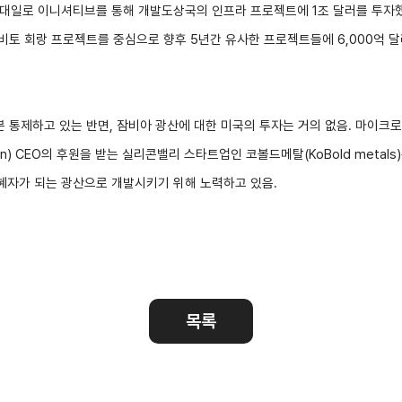
 일대일로 이니셔티브를 통해 개발도상국의 인프라 프로젝트에 1조 달러를 투자했
수출역량진단
tradeKore
로비토 회랑 프로젝트를 중심으로 향후 5년간 유사한 프로젝트들에 6,000억 
입점
바이어 발굴
AI 빅데이터 맞춤분석
 통제하고 있는 반면, 잠비아 광산에 대한 미국의 투자는 거의 없음. 마이크로소프트
수출입 물류포털
스타트업브
man) CEO의 후원을 받는 실리콘밸리 스타트업인 코볼드메탈(KoBold metals
혜자가 되는 광산으로 개발시키기 위해 노력하고 있음
.
C
해외지부 현지지원·KITA POST
이노브랜치
목록