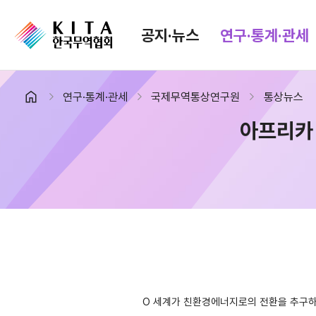
공지·뉴스
연구·통계·관세
연구·통계·관세
국제무역통상연구원
통상뉴스
공지·뉴스
검색
아프리카
협회소식
무역동향
공지사항
무역뉴스
보도자료
뉴스레터
포토뉴스
해외시장뉴스
입찰공고
해외시장동향
유관기관소식
O 세계가 친환경에너지로의 전환을 추구하