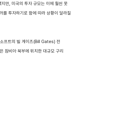
지만, 미국의 투자 규모는 이에 훨씬 못
a
무역아카데미
달러를 투자하기로 함에 따라 상황이 달라질
e러닝
오프라인
자격시험
의 빌 게이츠(Bill Gates) 전
취업연계
랜치
)은
잠비아 북부에 위치한 대규모 구리