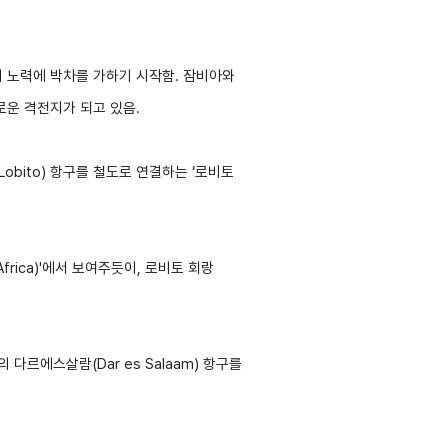
국이 노력에 박차를 가하기 시작함. 잠비아와
로운 격전지가 되고 있음.
Lobito)
항구를 철도로 연결하는 ‘로비토
Africa)'에서 보여주듯이, 로비토 회랑
 다르에스살람(Dar es Salaam) 항구를
교육/취업