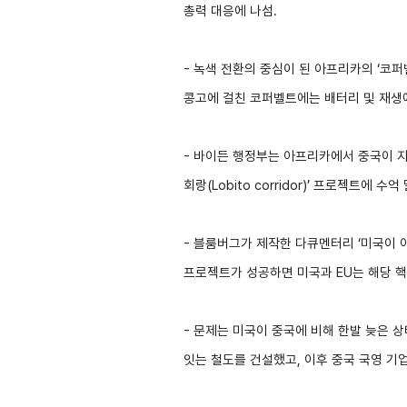
총력 대응에 나섬.
연구·통계·관세
국제무역통상연구원
무역통계
- 녹색 전환의 중심이 된 아프리카의 ‘코퍼
연구원 소개
국내통계
콩고에 걸친 코퍼벨트에는 배터리 및 재생에
보고서
해외통계
소부장산업 공급망센터
IMF 세계통계
- 바이든 행정부는 아프리카에서 중국이 
통상뉴스
회랑(Lobito corridor)’ 프로젝트에 
수입규제
- 블룸버그가 제작한 다큐멘터리 ‘미국이 아프리카
프로젝트가 성공하면 미국과 EU는 해당 핵
지원·사업
- 문제는 미국이 중국에 비해 한발 늦은 상태
잇는 철도를 건설했고, 이후 중국 국영 기
협회사업