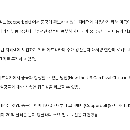
관세/비관세장벽
벨트(copperbelt)’에서 중국이 확보하고 있는 지배력에 대응하기 위해 미
관세
너지 부품 생산에 필수적인 광물이 풍부하여 미국과 중국 간 이권 다툼의 새
비관세장벽
FAQ
지닌 지배력에 도전하기 위해 아프리카의 주요 광산들과 대서양 연안의 로비토(
수억 달러를 투자하고 있음.
에서 중국과 경쟁할 수 있는 방법(How the US Can Rival China in 
심광물에 대한 신속한 접근성을 확보할 수 있음.
라는 것임. 중국은 이미 1970년대부터 코퍼벨트(Copperbelt)와 탄자니아의
업이 20억 달러를 들여 앙골라의 주요 철도 노선을 재건했음.
지원/혜택