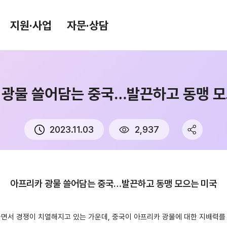
지원·사업
자문·상담
 광물 쓸어담는 중국…발끈하고 동맹 모
환율/원자재 동향
KITA TV
환율종합
2023.11.03
2,937
환율뉴스
원자재 시장 정보
아프리카 광물 쓸어담는 중국…발끈하고 동맹 모으는 미국
면서 경쟁이 치열해지고 있는 가운데, 중국이 아프리카 광물에 대한 지배력를