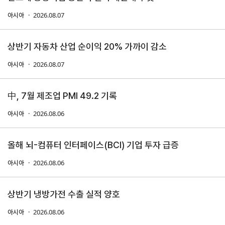
2026.08.07
아시아
지원/혜택
협회사업
교육/취업
상반기 자동차 산업 순이익 20% 가까이 감소
KITA
수출역
trade
사업신
무역아
2026.08.07
아시아
멤버십
량진단
Korea
청
카데미
발급
입점
진행중인
中, 7월 제조업 PMI 49.2 기록
e러닝
사업
AI
혜택
바이어
빅데이
2026.08.06
아시아
오프라인
발굴
종료된
터
상담
사업
자격시험
맞춤분
포상
석
상시지원
올해 뇌-컴퓨터 인터페이스(BCI) 기업 투자 급증
취업연계
스타트
사업
업브랜
2026.08.06
아시아
치
기업인
수출입
여행카
물류포
상반기 냉방가전 수출 실적 양호
드
털
이노브
ABTC
2026.08.06
아시아
랜치