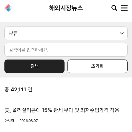
해외시장뉴스
공지·뉴스
협회소
무역동
환율/
KITA
식
향
원자재
TV
대륙
국가
검색
초기화
동향
공지사항
무역뉴스
환율종합
업종
품목
보도자료
뉴스레터
환율뉴스
총
42,111
건
포토뉴스
해외시장뉴스
원자재
입찰공고
해외시장동향
시장
정보
美, 폴리실리콘에 15% 관세 부과 및 최저수입가격 적용
유관기관소식
2026.08.07
아시아