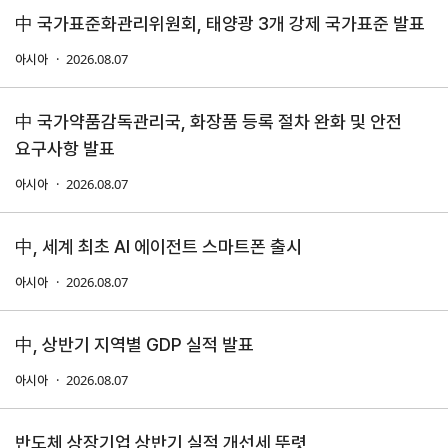
中 국가표준화관리위원회, 태양광 3개 강제 국가표준 발표
연구·통계·관세
2026.08.07
아시아
국제무
무역통
관세/
역통상
계
비관세
中 국가약품감독관리국, 화장품 등록 절차 완화 및 안전
연구원
장벽
국내통계
요구사항 발표
연구원
관세
해외통계
소개
2026.08.07
아시아
비관세장벽
IMF
보고서
세계통계
FAQ
中, 세계 최초 AI 에이전트 스마트폰 출시
소부장산업
공급망센터
2026.08.07
아시아
통상뉴스
수입규제
中, 상반기 지역별 GDP 실적 발표
2026.08.07
아시아
지원·사업
반도체 상장기업 상반기 실적 개선세 뚜렷