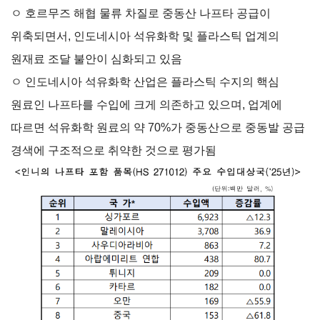
ㅇ 호르무즈 해협 물류 차질로 중동산 나프타 공급이
연구·통계·관세
위축되면서, 인도네시아 석유화학 및 플라스틱 업계의
원재료 조달 불안이 심화되고 있음
국제무
무역통
관세/
역통상
계
비관세
ㅇ 인도네시아 석유화학 산업은 플라스틱 수지의 핵심
연구원
장벽
국내통계
원료인 나프타를 수입에 크게 의존하고 있으며, 업계에
연구원
관세
해외통계
소개
따르면 석유화학 원료의 약 70%가 중동산으로 중동발 공급
비관세장벽
IMF
경색에 구조적으로 취약한 것으로 평가됨
보고서
세계통계
FAQ
소부장산업
공급망센터
통상뉴스
수입규제
지원·사업