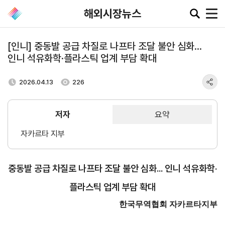
해외시장뉴스
[인니] 중동발 공급 차질로 나프타 조달 불안 심화...
인니 석유화학·플라스틱 업계 부담 확대
공지·뉴스
2026.04.13
226
협회소
무역동
환율/
KITA
식
향
원자재
TV
저자
요약
동향
공지사항
무역뉴스
환율종합
자카르타 지부
보도자료
뉴스레터
환율뉴스
포토뉴스
해외시장뉴스
원자재
중동발 공급 차질로 나프타 조달 불안 심화... 인니 석유화학·
입찰공고
해외시장동향
시장
정보
플라스틱 업계 부담 확대
유관기관소식
한국무역협회 자카르타지부