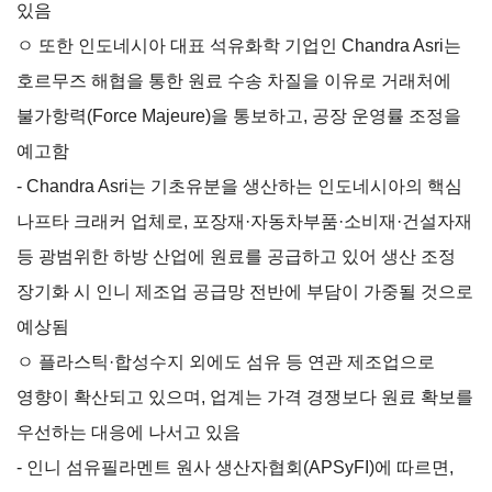
있음
무역실무
상담
매뉴얼
ㅇ 또한 인도네시아 대표 석유화학 기업인 Chandra Asri는
전문가
채용
호르무즈 해협을 통한 원료 수송 차질을 이유로 거래처에
불가항력(Force Majeure)을 통보하고, 공장 운영률 조정을
예고함
- Chandra Asri는 기초유분을 생산하는 인도네시아의 핵심
협회소개
나프타 크래커 업체로, 포장재·자동차부품·소비재·건설자재
홈
회장
경영
윤리
채용
찾아
등 광범위한 하방 산업에 원료를 공급하고 있어 생산 조정
공시
경영
오시
인사말
인재상
장기화 시 인니 제조업 공급망 전반에 부담이 가중될 것으로
는 길
주요
무역센터
역대회장
채용절차
의사결정기구
윤리헌장
예상됨
직원채용FAQ
정관
협회윤리강령
ㅇ 플라스틱·합성수지 외에도 섬유 등 연관 제조업으로
연혁
영향이 확산되고 있으며, 업계는 가격 경쟁보다 원료 확보를
출자법인
우선하는 대응에 나서고 있음
안전
무역센터
보건
- 인니 섬유필라멘트 원사 생산자협회(APSyFI)에 따르면,
조직
현황
경영