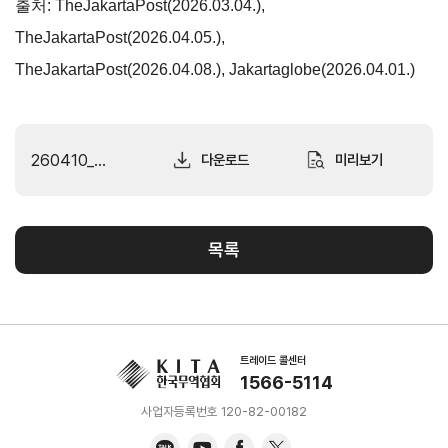
출처:
TheJakartaPost(2026.03.04.)
,
TheJakartaPost(2026.04.05.)
,
TheJakartaPost(2026.04.08.)
,
Jakartaglobe(2026.04.01.)
마이페이지
홈
KITA
KITA
무역
자사
회원
260410_인도네시아 경제통상 동향보고(자카르타지부).pdf
다운로드
미리보기
.net
멤버
아카
정보
정보
십
데미
관리
관리
서비스
신청내역
목록
자문/
상담
내역
마이스크랩
관심정보
트레이드 콜센터
1566-5114
사업자등록번호 120-82-00182