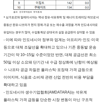
지원/혜택
협회사업
교육/취업
* 싱가포르와 말레이시아는 역내 정유·석유화학 및 에너지 트레이딩 허브로서
중동산 원유·나프타가 현지 정제·가공 또는 재수출 과정을 거쳐 인도네시아로
KITA
수출역
trade
사업신
무역아
멤버십
량진단
Korea
유입되는 경우가 많아, 수입통계상 상대국과 실질 공급원이 상이할 수 있음
청
카데미
- 이에 따라 인도네시아 정부와 업계는 아프리카·인도·미국
발급
입점
진행중인
e러닝
사업
AI
등으로 대체 조달선을 확대하고 있으나 기존 중동발 운송
혜택
바이어
빅데이
오프라인
발굴
종료된
기간이 약 10~15일 수준이었던 반면, 대체 공급선은 최소
터
상담
사업
자격시험
맞춤분
50일 이상 소요돼 단기간 내 수급 정상화에 난항이 예상됨
포상
석
상시지원
취업연계
ㅇ 나프타 공급 차질은 플라스틱·포장재 가격 급등으로
스타트
사업
업브랜
이어지며, 식음료·소비재 관련 산업 전반의 비용 부담을
치
기업인
수출입
확대하고 있음
여행카
물류포
드
털
- 인도네시아 생수기업협회(AMDATARA)는 석유계
이노브
ABTC
플라스틱 가격 급등을 단순한 시장 변동이 아닌 구조적
랜치