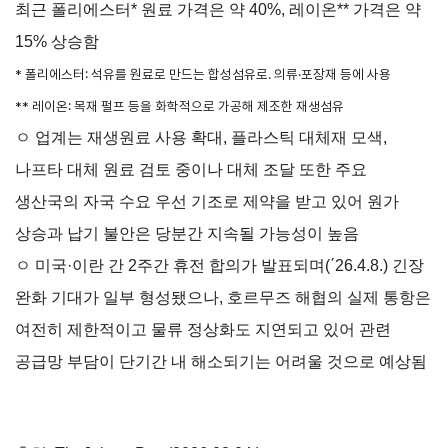
소개
최근 폴리에스터* 원료 가격은 약 40%, 레이온** 가격은 약
안전보건
15% 상승함
경영방침
사업
* 폴리에스터: 석유를 원료로 만드는 합성섬유로. 의류·포장재 등에 사용
안전보건
전략/
경영목표
** 레이온: 목재 펄프 등을 화학적으로 가공해 제조한 재생섬유
추진
과제
ㅇ 업계는 재생원료 사용 확대, 플라스틱 대체재 모색,
사회
나프타 대체 원료 검토 중이나 대체 조달 또한 주요
공헌
생산국의 자국 수요 우선 기조로 제약을 받고 있어 원가
활동
상승과 납기 불안은 당분간 지속될 가능성이 높음
활동소개
ㅇ 미국·이란 간 2주간 휴전 합의가 발표되며(΄26.4.8.) 긴장
완화 기대가 일부 형성됐으나, 호르무즈 해협의 실제 통항은
CI규
여전히 제한적이고 물류 정상화도 지연되고 있어 관련
정/
전용
공급망 부담이 단기간 내 해소되기는 어려울 것으로 예상됨
서체
CI
전용서체