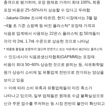
충격으로 평가하며, 포장 원재료 가격이 최대 100%, 최종
해외지
회의실
부
포장 비용은 25~50%까지 상승할 수 있다고 우려함
임대
현지지
- Jakarta Globe 조사에 따르면, 현지 시장에서는 3월 말
원
·KITA
~4월 초 기준 쇼핑백 등 버진 플라스틱* 포장재 가격과
POST
식음료 업계에서 사용되는 22온스 플라스틱 컵 50개들이
각각 약 2배, 1.7배 수준으로 상승한 것으로 나타남
* 재활용 물질을 포함하지 않으며 천연가스 또는 석유에서 생산되는 플라스틱
자문·상담
ㅇ 인도네시아 식음료생산자협회(GAPMMI)는 포장재
비용이 최대 50~60% 상승한 것으로 밝히는 등, 석유화학발
Trade
컨설팅
무역실
건의
고객센
Pro
무
터
원가 상승이 소비재 및 유통업계 전반으로 전가되는 양상을
규제애로
무역현장컨설팅
건의
TradePro's
용어
Q&A
보이고 있음
초이스
FTA컨설팅
서식
자주묻는
ㅇ 이에 따라 소비 위축과 유통업체들의 마진 축소가
1:1상담
질문
회계
나타나고 있으며, 일부 업체들은 원재료 수급 불확실성으로
오픈상담
사례
신규 주문 접수를 주저하는 등 시장 전반의 불안이 확산되고
AI