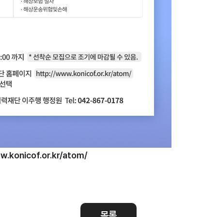
무역실무
건의
용어
규제애로 건
서식
회계
사례
무역실무 매뉴얼
w.konicof.or.kr/atom/
경영공시
윤리경영
주요 의사결정기구
무역센터 윤리헌장
정관
협회윤리강령
출자법인
목록