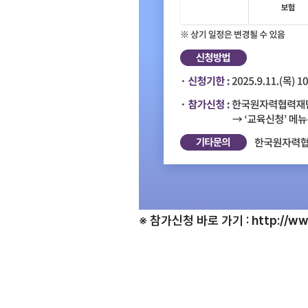
TradePro
컨설팅
TradePro's 초이스
무역현장컨설팅
1:1상담
FTA컨설팅
오픈상담
AI 상담
전문가 채용
협회소개
※ 참가신청 바로 가기 :
http://ww
홈
회장
인사말
역대회장