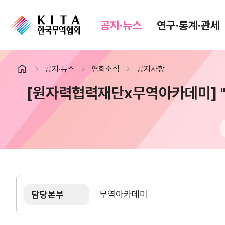
공지·뉴스
연구·통계·관세
공지·뉴스
협회소식
공지사항
공지·뉴스
검색
[원자력협력재단x무역아카데미] "하
협회소식
무역동향
공지사항
무역뉴스
보도자료
뉴스레터
포토뉴스
해외시장뉴스
입찰공고
해외시장동향
유관기관소식
무역아카데미
담당본부