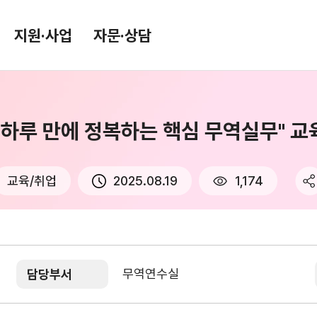
지원·사업
자문·상담
루 만에 정복하는 핵심 무역실무" 교육(9
환율/원자재 동향
KITA TV
환율종합
교육/취업
2025.08.19
1,174
환율뉴스
원자재 시장 정보
무역연수실
담당부서