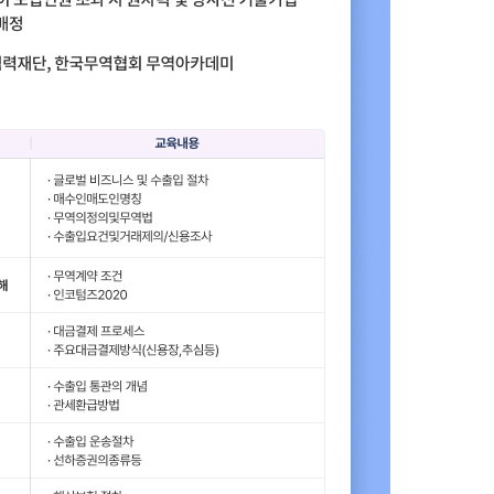
수출역량진단
tradeKore
입점
바이어 발굴
AI 빅데이터 맞춤분석
수출입 물류포털
스타트업브
C
해외지부 현지지원·KITA POST
이노브랜치