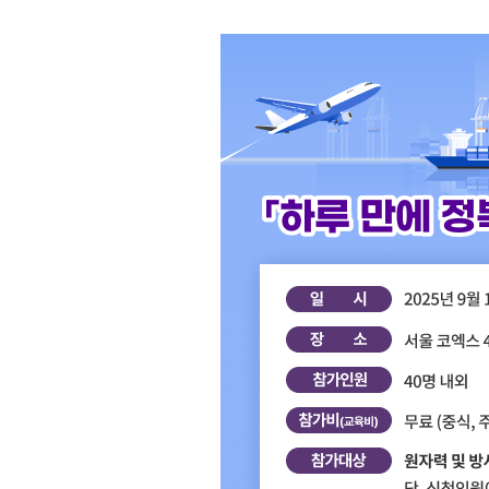
연구·통계·관세
국제무역통상연구원
무역통계
연구원 소개
국내통계
보고서
해외통계
소부장산업 공급망센터
IMF 세계통계
통상뉴스
수입규제
지원·사업
협회사업