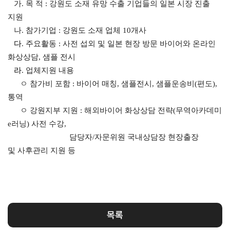
가. 목 적 : 강원도 소재 유망 수출 기업들의 일본 시장 진출
해외지
지원
회의실
부
임대
현지지
나. 참가기업 : 강원도 소재 업체 10개사
원
다
. 주요활동 : 사전 섭외 및 일본 현장 방문 바이어와 온라인
·KITA
화상상담, 샘플 전시
POST
라
.
업체지원 내용
ㅇ 참가비 포함 : 바이어 매칭, 샘플전시, 샘플운송비(편도),
통역
ㅇ 강원지부 지원 : 해외바이어 화상상담 전략(무역아카데미
자문·상담
e러닝) 사전 수강,
담당자/자문위원 국내상담장 현장출장
Trade
컨설팅
무역실
건의
고객센
Pro
무
터
및 사후관리 지원 등
규제애로
무역현장컨설팅
건의
TradePro's
용어
Q&A
초이스
FTA컨설팅
서식
자주묻는
1:1상담
질문
회계
오픈상담
목록
사례
AI