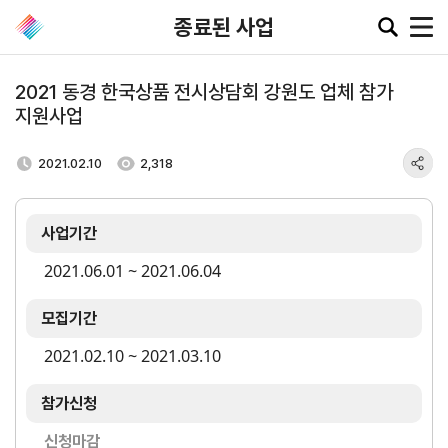
종료된 사업
2021 동경 한국상품 전시상담회 강원도 업체 참가
지원사업
공지·뉴스
2021.02.10
2,318
협회소
무역동
환율/
KITA
식
향
원자재
TV
동향
사업기간
공지사항
무역뉴스
환율종합
2021.06.01 ~ 2021.06.04
보도자료
뉴스레터
환율뉴스
포토뉴스
해외시장뉴스
모집기간
원자재
입찰공고
해외시장동향
시장
2021.02.10 ~ 2021.03.10
정보
유관기관소식
참가신청
신청마감