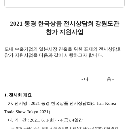
연구·통계·관세
2021 동경 한국상품 전시상담회 강원도관
국제무
무역통
관세/
역통상
계
비관세
참가 지원사업
연구원
장벽
국내통계
연구원
관세
도내 수출기업의 일본시장 진출을 위한 표제의 전시상담회
해외통계
소개
참가 지원사업을 다음과 같이 시행하고자 합니다.
비관세장벽
IMF
보고서
세계통계
FAQ
소부장산업
공급망센터
- 다 음 -
통상뉴스
1. 전시회 개요
수입규제
가. 전시명 : 2021 동경 한국상품 전시상담회(G-Fair Korea
Trade Show Tokyo 2021)
나. 기 간 :
2021. 6. 1(화) ~ 4(금), 4일간
지원·사업
※ 동경 쇼케이스의 경우, 상담 효과를 위해 5.31(월) ~ 6.3(목) 진행 추진