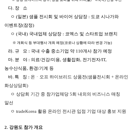
다. 장 소
지원/혜택
ㅇ (일본) 샘플 전시회 및 바이어 상담장 : 도쿄 시나가와
협회사업
교육/취업
이벤트장(잠정)
KITA
수출역
trade
ㅇ (국내) 국내업체 상담장 : 코엑스 및 스타트업 브랜치
사업신
무역아
멤버십
량진단
Korea
※ 개회식 등 부대행사 개최 예정(코로나 상황에 따라 변경 가능)
청
카데미
라. 규 모 : 국내 수출 중소기업 약 110개사 참가 예정
발급
입점
진행중인
e러닝
사업
AI
마.
분 야 : 의료/건강/미용, 생활잡화, 전기전자/IT,
혜택
바이어
빅데이
오프라인
농수산식품, 환경/기계 등
발굴
종료된
터
상담
사업
바.
특 징 :
온ㆍ오프 하이브리드 상품전(샘플전시회 + 온라인
자격시험
맞춤분
포상
석
상시지원
화상상담회)
취업연계
스타트
사업
ㅇ
상담회 기간 중 참가업체당 5회 내외의 비즈니스 매칭
업브랜
치
알선
기업인
수출입
여행카
물류포
ㅇ
tradeKorea 활용 온라인 전시관 입점 기업 대상 홍보 지원
드
털
이노브
ABTC
2. 강원도 참가 개요
랜치